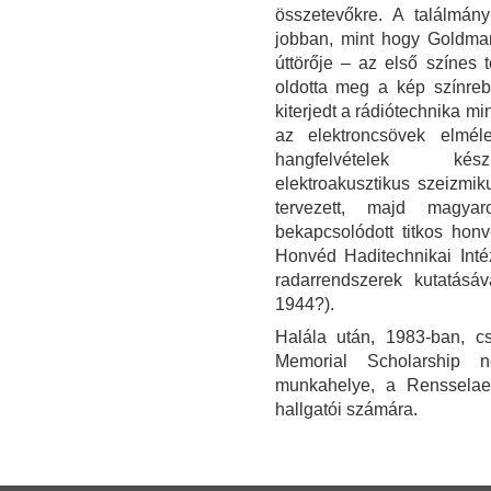
összetevőkre. A találmány
jobban, mint hogy Goldmar
úttörője – az első színes
oldotta meg a kép színrebon
kiterjedt a rádiótechnika m
az elektroncsövek elméle
hangfelvételek készít
elektroakusztikus szeizmik
tervezett, majd magyar
bekapcsolódott titkos honv
Honvéd Haditechnikai Intéze
radarrendszerek kutatásá
1944?).
Halála után, 1983-ban, cs
Memorial Scholarship né
munkahelye, a Rensselaer 
hallgatói számára.