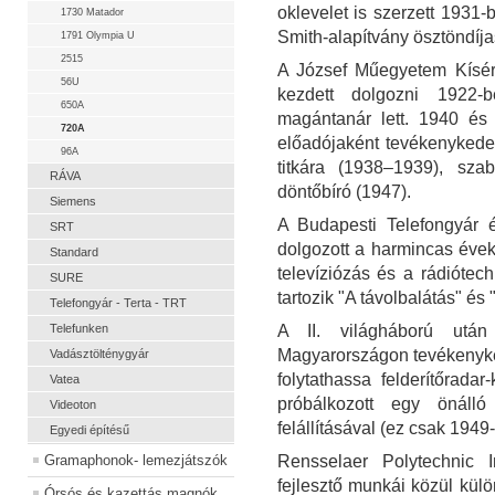
oklevelet is szerzett 1931
1730 Matador
Smith-alapítvány ösztöndíja
1791 Olympia U
2515
A József Műegyetem Kísérl
56U
kezdett dolgozni 1922-
650A
magántanár lett. 1940 és 
720A
előadójaként tevékenykede
96A
titkára (1938–1939), sza
RÁVA
döntőbíró (1947).
Siemens
A Budapesti Telefongyár é
SRT
dolgozott a harmincas évek
Standard
televíziózás és a rádióte
SURE
tartozik "A távolbalátás" és 
Telefongyár - Terta - TRT
Telefunken
A II. világháború utá
Magyarországon tevékenyked
Vadásztölténygyár
folytathassa felderítőradar-
Vatea
próbálkozott egy önáll
Videoton
felállításával (ez csak 1949
Egyedi építésű
Gramaphonok- lemezjátszók
Rensselaer Polytechnic I
fejlesztő munkái közül kü
Órsós és kazettás magnók