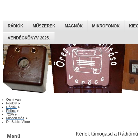
RÁDIÓK
MŰSZEREK
MAGNÓK
MIKROFONOK
KIE
VENDÉGKÖNYV 2025.
Ön itt van:
Főoldal
Rádiók
Philips
720A
Minden más
Dr. Babits Viktor
Kérlek támogasd a Rádiómú
Menü