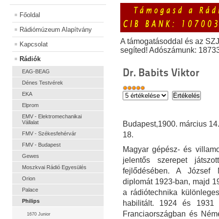
Főoldal
Rádiómúzeum Alapítvány
A támogatásoddal és az SZ
Kapcsolat
segíted! Adószámunk: 1873
Rádiók
Dr. Babits Viktor
EAG-BEAG
Dénes Testvérek
EKA
Elprom
EMV - Elektromechanikai
Vállalat
Budapest,1900. március 14. 
FMV - Székesfehérvár
18.
FMV - Budapest
Magyar gépész- és villamos
Gewes
jelentős szerepet játszo
Moszkvai Rádió Egyesülés
fejlődésében. A József 
Orion
diplomát 1923-ban, majd 1
Palace
a rádiótechnika különlege
Philips
habilitált. 1924 és 1931 
Franciaországban és Néme
1670 Junior