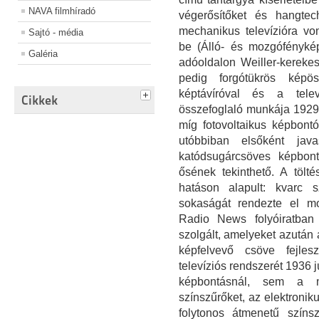
NAVA filmhíradó
végerősítőket és hangtech
mechanikus televízióra vo
Sajtó - média
be (Álló- és mozgófénykép
Galéria
adóoldalon Weiller-kerekes
pedig forgótükrös képös
képtávíróval és a telev
Cikkek
összefoglaló munkája 1929-
míg fotovoltaikus képbont
utóbbiban elsőként javas
katódsugárcsöves képbont
ősének tekinthető. A tölté
hatáson alapult: kvarc s
sokaságát rendezte el m
Radio News folyóiratban i
szolgált, amelyeket azután
képfelvevő csöve fejles
televíziós rendszerét 1936 
képbontásnál, sem a m
színszűrőket, az elektronik
folytonos átmenetű színs