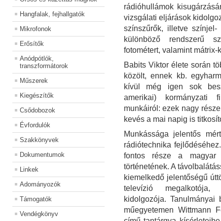
rádióhullámok kisugárzás
Hangfalak, fejhallgatók
vizsgálati eljárások kidol
színszűrők, illetve színjel
Mikrofonok
különböző rendszerű szín
Erősítők
fotométert, valamint mátrix-
Anódpótlók,
Babits Viktor élete során 
transzformátorok
közölt, ennek kb. egyhar
Műszerek
kívül még igen sok besz
Kiegészítők
amerikai) kormányzati fi
munkáiról: ezek nagy rész
Csődobozok
kevés a mai napig is titkosí
Évfordulók
Munkássága jelentős mért
Szakkönyvek
rádiótechnika fejlődéséhe
Dokumentumok
fontos része a magyar
történetének. A távolbalátá
Linkek
kiemelkedő jelentőségű úttö
Adományozók
televízió megalkotója,
kidolgozója. Tanulmányai 
Támogatók
műegyetemen Wittmann Fer
Vendégkönyv
című tantárgya kísérleteib