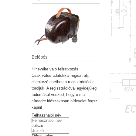
Belépés
Hírlevélre való feliratkozás.
Csak valós adatokkal regisztrálj,
ellenkező esetben a regisztrációdat
töröljük. A regisztrációval egyidejűleg
tudomásul veszed, hogy e-mail
címedre időszakosan hírlevelet fogsz
kapni!
Felhasználói név
Jelszó
Titkos kulcs