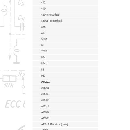
442
449
450 Iskolarádió
450M Iskolarádió
455
477
520A
66
7028
844
844U
88
933
AR201
AR301
AR303
AR305
AR511
AR602
AR604
AR612 Pacsirta (ívelt)