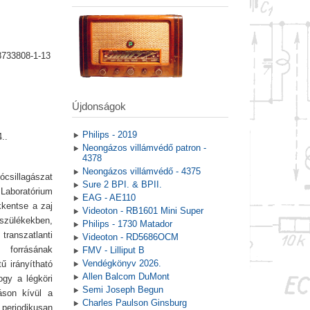
8733808-1-13
Újdonságok
Philips - 2019
..
Neongázos villámvédő patron -
4378
Neongázos villámvédő - 4375
csillagászat
Sure 2 BPI. & BPII.
Laboratórium
EAG - AE110
kkentse a zaj
Videoton - RB1601 Mini Super
szülékekben,
Philips - 1730 Matador
szatlanti
Videoton - RD5686OCM
 forrásának
FMV - Lilliput B
Vendégkönyv 2026.
ű irányítható
Allen Balcom DuMont
ogy a légköri
Semi Joseph Begun
áson kívül a
Charles Paulson Ginsburg
periodikusan