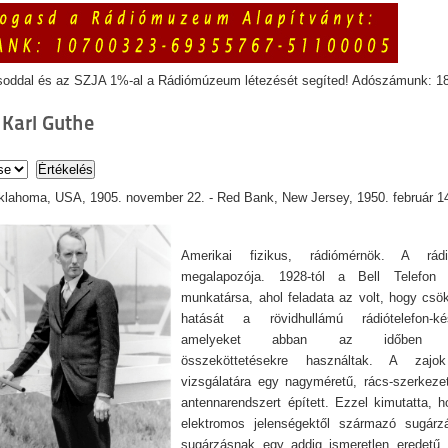
soddal és az SZJA 1%-al a Rádiómúzeum létezését segíted! Adószámunk: 1
 Karl Guthe
lahoma, USA, 1905. november 22. - Red Bank, New Jersey, 1950. február 14
Amerikai fizikus, rádiómérnök. A rádió
megalapozója. 1928-tól a Bell Telefon 
munkatársa, ahol feladata az volt, hogy csö
hatását a rövidhullámú rádiótelefon-ké
amelyeket abban az időben tran
összeköttetésekre használtak. A zajok
vizsgálatára egy nagyméretű, rács-szerkezet
antennarendszert épített. Ezzel kimutatta, h
elektromos jelenségektől származó sugárz
sugárzásnak egy addig ismeretlen eredetű, 