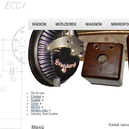
RÁDIÓK
MŰSZEREK
MAGNÓK
MIKROF
Ön itt van:
Főoldal
Rádiók
Orion
AR201
Minden más
Jansky, Karl Guthe
Kérlek tám
Menü