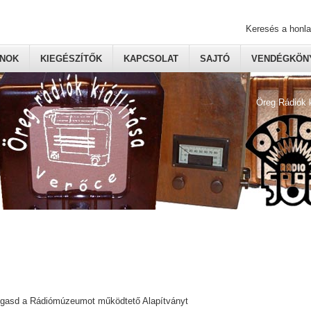
Keresés a honl
ONOK
KIEGÉSZÍTŐK
KAPCSOLAT
SAJTÓ
VENDÉGKÖNY
Öreg Rádiók 
ogasd a Rádiómúzeumot működtető Alapítványt