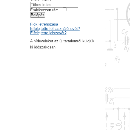
Emlékezzen rám
Belépés
Fiók létrehozása
Elfelejtette felhasználónevét?
Elfelejtette jelszavát?
A hírleveleket az új tartalomról küldjük
ki időszakosan