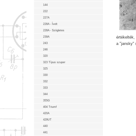
144
222
227A
228A - Ívelt
228A - Szögletes
értékelték,
239A
a "jansky" 
243
246
320
323 Típus szuper
325
330
332
333
344
355G
404 Triumf
420A
429UT
440
441