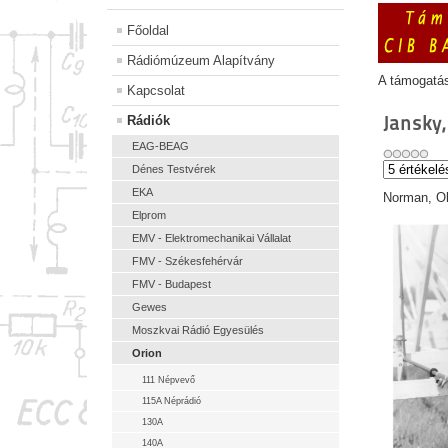
Főoldal
Rádiómúzeum Alapítvány
A támogatá
Kapcsolat
Jansky,
Rádiók
EAG-BEAG
Dénes Testvérek
EKA
Norman, Ok
Elprom
EMV - Elektromechanikai Vállalat
FMV - Székesfehérvár
FMV - Budapest
Gewes
Moszkvai Rádió Egyesülés
Orion
111 Népvevő
115A Néprádió
130A
140A