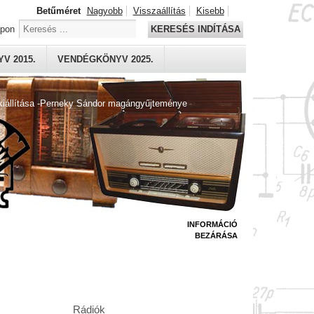
Betűméret
Nagyobb
Visszaállítás
Kisebb
apon
KERESÉS INDÍTÁSA
V 2015.
VENDÉGKÖNYV 2025.
kiállítása -Perneky Sándor magángyűjteménye
INFORMÁCIÓ
BEZÁRÁSA
Rádiók