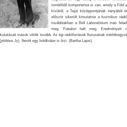
ismétlődő komponense is van, amely a Föld 
kívülről, a Tejút középpontjának irányából é
először sikerült kimutatnia a kozmikus rádi
továbbiakban a Bell Laboratórium más felad
meg. Fiatalon halt meg. Eredményeit 
 kutatásait mások vitték tovább. Az égi rádióforrások fluxusának mértékegysé
(jelölése Jy). Nevét egy holdkráter is őrzi. (Bartha Lajos)