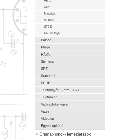
AR75
AT611
Minorion
ST1025
ST240
UR103 Pajti
Palace
Philips
RÁVA
Siemens
SRT
Standard
SURE
Telefongyár - Terta - TRT
Telefunken
Vadásztölténygyár
Vatea
Videoton
Egyedi építésű
Gramaphonok- lemezjátszók