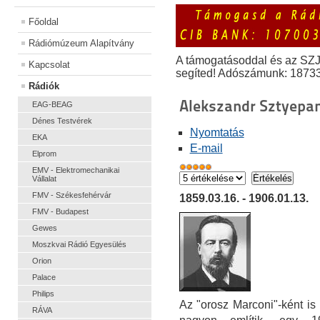
Főoldal
Rádiómúzeum Alapítvány
A támogatásoddal és az SZ
Kapcsolat
segíted! Adószámunk: 1873
Rádiók
Alekszandr Sztyepa
EAG-BEAG
Dénes Testvérek
Nyomtatás
EKA
E-mail
Elprom
EMV - Elektromechanikai
Vállalat
FMV - Székesfehérvár
1859.03.16. - 1906.01.13.
FMV - Budapest
Gewes
Moszkvai Rádió Egyesülés
Orion
Palace
Philips
Az "orosz Marconi"-ként is
RÁVA