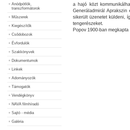
Anódpótlók,
a hajó közt kommunikálhat
transzformátorok
Generáladmirál Aprakszin e
sikerült üzenetet küldeni, 
Műszerek
tengerészeket.
Kiegészítők
Popov 1900-ban megkapta a p
Csődobozok
Évfordulók
Szakkönyvek
Dokumentumok
Linkek
Adományozók
Támogatók
Vendégkönyv
NAVA filmhíradó
Sajtó - média
Galéria