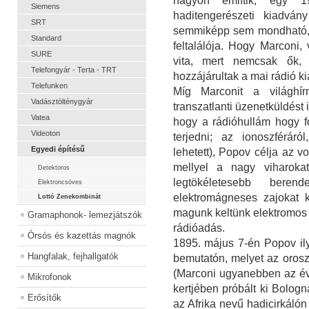
nagyon említik, egy 1
Siemens
haditengerészeti kiadvány
SRT
semmiképp sem mondható, h
Standard
feltalálója. Hogy Marconi,
SURE
vita, mert nemcsak ők,
Telefongyár - Terta - TRT
hozzájárultak a mai rádió k
Telefunken
Míg Marconit a világhír
Vadásztölténygyár
transzatlanti üzenetküldést 
Vatea
hogy a rádióhullám hogy f
Videoton
terjedni; az ionoszféráró
Egyedi építésű
lehetett), Popov célja az v
mellyel a nagy viharokat
Detektoros
legtökéletesebb beren
Elektroncsöves
elektromágneses zajokat k
Lottó Zenekombinát
magunk keltünk elektromos k
Gramaphonok- lemezjátszók
rádióadás.
Órsós és kazettás magnók
1895. május 7-én Popov ily
Hangfalak, fejhallgatók
bemutatón, melyet az orosz f
(Marconi ugyanebben az évbe
Mikrofonok
kertjében próbált ki Bolo
Erősítők
az Afrika nevű hadicirkálón 