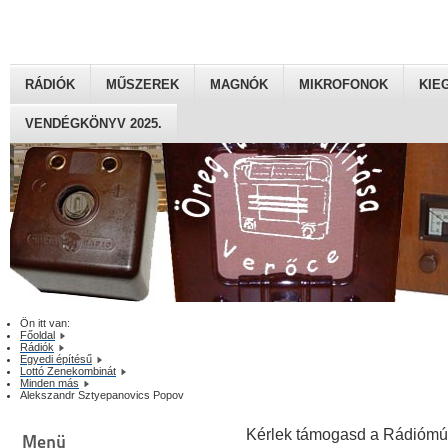
RÁDIÓK
MŰSZEREK
MAGNÓK
MIKROFONOK
KIE
VENDÉGKÖNYV 2025.
Ön itt van:
Főoldal
Rádiók
Egyedi építésű
Lottó Zenekombinát
Minden más
Alekszandr Sztyepanovics Popov
Kérlek támogasd a Rádiómú
Menü