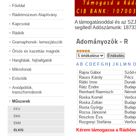
Főoldal
Rádiómúzeum Alapítvány
A támogatásoddal és az SZ
Kapcsolat
segíted! Adószámunk: 1873
Rádiók
Adományozók - R
Gramaphonok- lemezjátszók
Órsós és kazettás magnók
Hangfalak, fejhallgatók
A
B
C
D
E
F
G
H
I
J
K
L
M
N
O
Mikrofonok
Rajna Gábor
Sződ-
Rauss Károly
Pécs
Erősítők
Rátki Imre
Dunak
Rátz Endre
Budap
Anódpótlók,
Reinhard Raemisch
Német
transzformátorok
Roska Kornél
Verőc
Műszerek
Roska Zoltán
Budap
Rosta György
Budap
FFV
Rozsa Jánosné
Budap
EKA
Roszkos Éva
Budap
Rozgonyi Stefánia
Verőc
EKM
Kérem támogassa a Rádiómúz
ELKIS