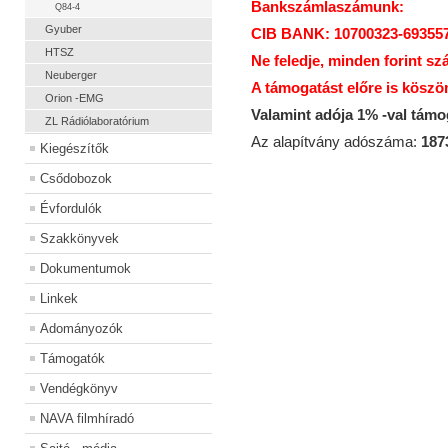
Bankszámlaszámunk:
Q84-4
Gyuber
CIB BANK: 10700323-69355
HTSZ
Ne feledje, minden forint sz
Neuberger
A támogatást előre is köszö
Orion -EMG
Valamint adója 1% -val tám
ZL Rádiólaboratórium
Az alapítvány adószáma:
187
Kiegészítők
Csődobozok
Évfordulók
Szakkönyvek
Dokumentumok
Linkek
Adományozók
Támogatók
Vendégkönyv
NAVA filmhíradó