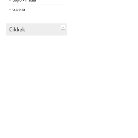
Sajtó - média
Galéria
Cikkek