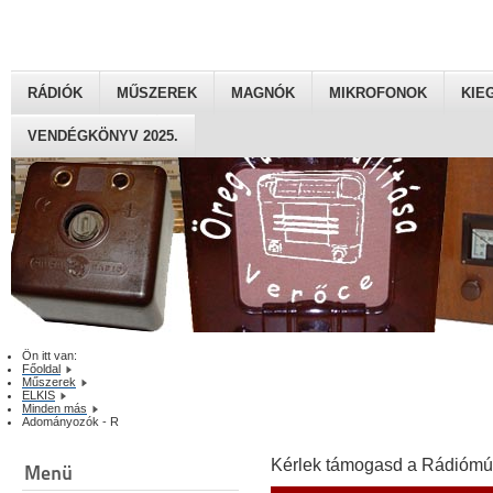
RÁDIÓK
MŰSZEREK
MAGNÓK
MIKROFONOK
KIE
VENDÉGKÖNYV 2025.
Ön itt van:
Főoldal
Műszerek
ELKIS
Minden más
Adományozók - R
Kérlek támogasd a Rádiómú
Menü