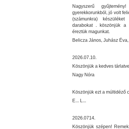
Nagyszerű gyűjtemény!
gyerekkorunkból, jó volt fel
(számunkra) készüléket 
darabokat . köszönjük a s
éreztük magunkat.
Belicza János, Juhász Éva,
2026.07.10.
Köszönjük a kedves tárlatve
Nagy Nóra
Köszönjük ezt a múltidéző c
E... L...
2026.0714.
Köszönjük szépen! Remek 