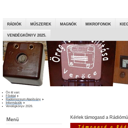
RÁDIÓK
MŰSZEREK
MAGNÓK
MIKROFONOK
KIE
VENDÉGKÖNYV 2025.
Ön itt van:
Főoldal
Rádiómúzeum Alapítvány
Információk
Vendégkönyv 2026.
Kérlek támogasd a Rádiómú
Menü