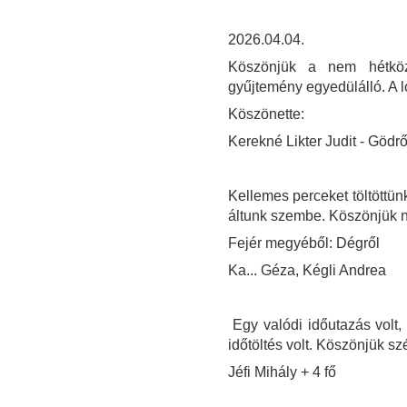
2026.04.04.
Köszönjük a nem hétközn
gyűjtemény egyedülálló. A l
Köszönette:
Kerekné Likter Judit - Gödrő
Kellemes perceket töltött
áltunk szembe. Köszönjük ne
Fejér megyéből: Dégről
Ka... Géza, Kégli Andrea
Egy valódi időutazás volt,
időtöltés volt. Köszönjük sz
Jéfi Mihály + 4 fő