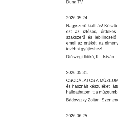
Duna TV
2026.05.24.
Nagyszerű kiállítás! Köszön
ezt az izléses, érdekes
szakszerű és lebilincselő
emeli az értékét, az élmény
tovébbi gyűjtéshez!
Diószegi Ildikó, K... István
2026.05.31.
CSODÁLATOS A MÚZEUM! SO
és használt készüléket látt
hallgathatom itt a múzeum
Bádovszky Zoltán, Szenten
2026.06.25.