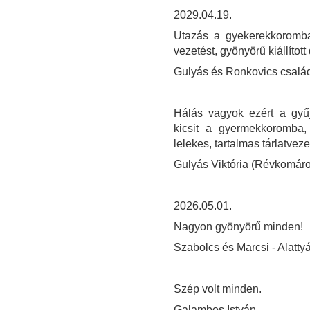
2029.04.19.
Utazás a gyekerekkoromba
vezetést, gyönyörű kiállíto
Gulyás és Ronkovics csalá
Hálás vagyok ezért a gyűj
kicsit a gyermekkoromba
lelekes, tartalmas tárlatveze
Gulyás Viktória (Révkomár
2026.05.01.
Nagyon gyönyörű minden!
Szabolcs és Marcsi - Alatty
Szép volt minden.
Galambos István