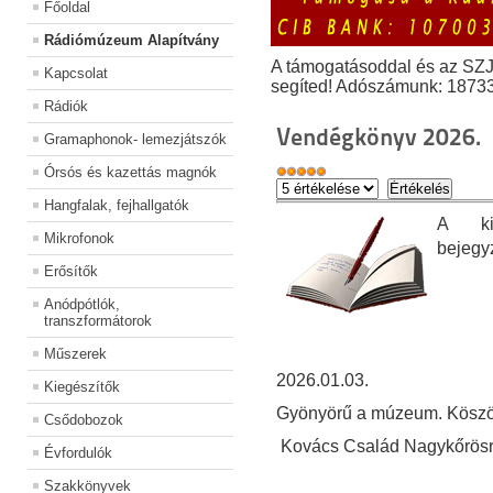
Főoldal
Rádiómúzeum Alapítvány
A támogatásoddal és az SZ
Kapcsolat
segíted! Adószámunk: 1873
Rádiók
Vendégkönyv 2026.
Gramaphonok- lemezjátszók
Órsós és kazettás magnók
Hangfalak, fejhallgatók
A kiá
Mikrofonok
bejegy
Erősítők
Anódpótlók,
transzformátorok
Műszerek
2026.01.03.
Kiegészítők
Gyönyörű a múzeum. Köszönj
Csődobozok
Kovács Család Nagykőrösről
Évfordulók
Szakkönyvek