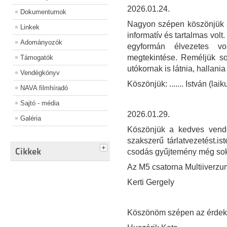
2026.01.24.
Dokumentumok
Nagyon szépen köszönjük a 
Linkek
informatív és tartalmas vol
Adományozók
egyformán élvezetes v
megtekintése. Reméljük so
Támogatók
utókornak is látnia, hallania 
Vendégkönyv
Köszönjük: ....... István (la
NAVA filmhíradó
Sajtó - média
2026.01.29.
Galéria
Köszönjük a kedves vendé
szakszerű tárlatvezetést.
Cikkek
csodás gyűjtemény még sok
Az M5 csatorna Multiiverzu
Kerti Gergely
Köszönöm szépen az érdeke