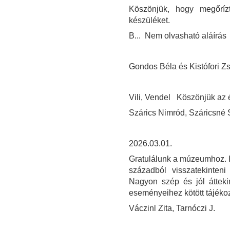
Köszönjük, hogy megőríz
készüléket.
B... Nem olvasható aláírás
Gondos Béla és Kistófori 
Vili, Vendel Köszönjük az é
Szárics Nimród, Száricsné S
2026.03.01.
Gratulálunk a múzeumhoz. K
századból visszatekinten
Nagyon szép és jól áttekin
eseményeihez kötött tájékoz
Váczinl Zita, Tarnóczi J.