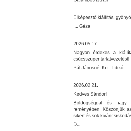
Elképesztő kiállítás, gyöny
.... Géza
2026.05.17.
Nagyon érdekes a kiállí
csúcsszuper tárlatvezetést!
Pál Jánosné, Ko... Ildikó, .... 
2026.02.21.
Kedves Sándor!
Boldogséggal és nagy sz
reményében. Köszönjük az i
sikert és sok kiváncsiskodá
D...