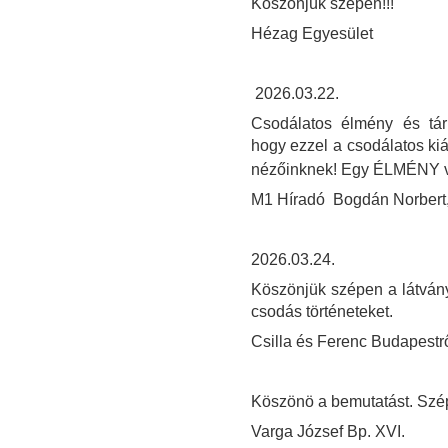
Köszönjük szépen!!!
Hézag Egyesület
2026.03.22.
Csodálatos élmény és tárl
hogy ezzel a csodálatos kiá
nézőinknek! Egy ÉLMÉNY v
M1 Híradó Bogdán Norbert, 
2026.03.24.
Köszönjük szépen a látvány
csodás történeteket.
Csilla és Ferenc Budapestrő
Köszönö a bemutatást. Szép
Varga József Bp. XVI.