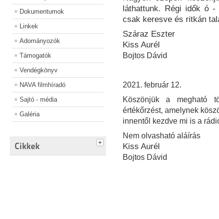
láthattunk. Régi idők ó -
Dokumentumok
csak keresve és ritkán ta
Linkek
Száraz Eszter
Adományozók
Kiss Aurél
Bojtos Dávid
Támogatók
Vendégkönyv
2021. február 12.
NAVA filmhíradó
Köszönjük a megható tör
Sajtó - média
értékőrzést, amelynek kösz
Galéria
innentől kezdve mi is a rádi
Nem olvasható aláírás
Cikkek
Kiss Aurél
Bojtos Dávid