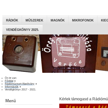
RÁDIÓK
MŰSZEREK
MAGNÓK
MIKROFONOK
KIE
VENDÉGKÖNYV 2025.
Ön itt van:
Főoldal
Rádiómúzeum Alapítvány
Információk
Vendégkönyv 2017 - 2021.
Kérlek támogasd a Rádiómú
Menü