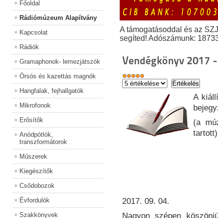
Főoldal
Rádiómúzeum Alapítvány
A támogatásoddal és az SZ
Kapcsolat
segíted! Adószámunk: 1873
Rádiók
Vendégkönyv 2017 -
Gramaphonok- lemezjátszók
Órsós és kazettás magnók
Hangfalak, fejhallgatók
A kiál
Mikrofonok
bejegy
Erősítők
(a múz
tartott)
Anódpótlók,
transzformátorok
Műszerek
Kiegészítők
Csődobozok
Évfordulók
2017. 09. 04.
Szakkönyvek
Nagyon szépen köszönjük