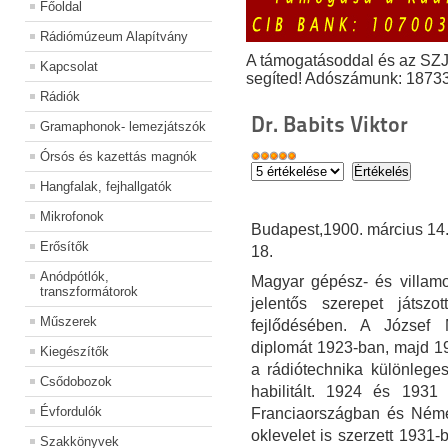
Főoldal
Rádiómúzeum Alapítvány
A támogatásoddal és az SZ
Kapcsolat
segíted! Adószámunk: 1873
Rádiók
Dr. Babits Viktor
Gramaphonok- lemezjátszók
Órsós és kazettás magnók
Hangfalak, fejhallgatók
Mikrofonok
Budapest,1900. március 14. 
Erősítők
18.
Anódpótlók,
Magyar gépész- és villamos
transzformátorok
jelentős szerepet játszo
Műszerek
fejlődésében. A József 
diplomát 1923-ban, majd 1
Kiegészítők
a rádiótechnika különlege
Csődobozok
habilitált. 1924 és 1931 
Évfordulók
Franciaországban és Néme
oklevelet is szerzett 1931
Szakkönyvek