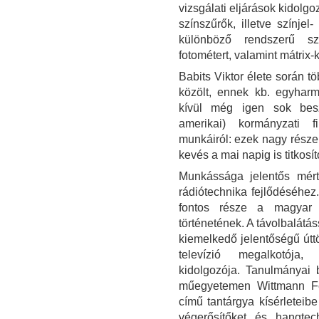
vizsgálati eljárások kidol
színszűrők, illetve színjel
különböző rendszerű szín
fotométert, valamint mátrix-
Babits Viktor élete során 
közölt, ennek kb. egyhar
kívül még igen sok besz
amerikai) kormányzati fi
munkáiról: ezek nagy rész
kevés a mai napig is titkosí
Munkássága jelentős mért
rádiótechnika fejlődéséhe
fontos része a magyar
történetének. A távolbalátá
kiemelkedő jelentőségű úttö
televízió megalkotója,
kidolgozója. Tanulmányai 
műegyetemen Wittmann Fer
című tantárgya kísérleteib
végerősítőket és hangtech