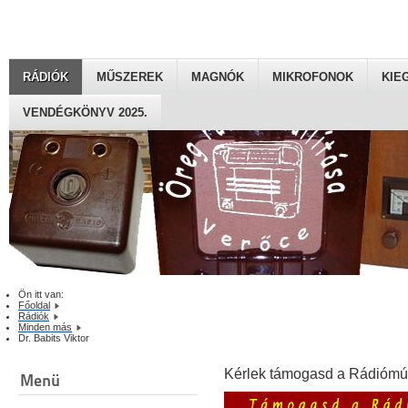
RÁDIÓK
MŰSZEREK
MAGNÓK
MIKROFONOK
KIE
VENDÉGKÖNYV 2025.
Ön itt van:
Főoldal
Rádiók
Minden más
Dr. Babits Viktor
Kérlek támogasd a Rádiómú
Menü