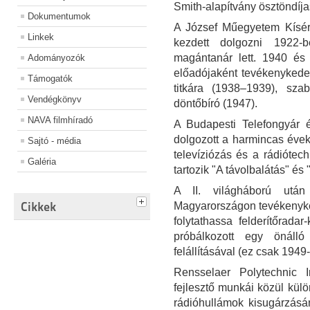
Smith-alapítvány ösztöndíja
Dokumentumok
A József Műegyetem Kísérl
Linkek
kezdett dolgozni 1922-
magántanár lett. 1940 és 
Adományozók
előadójaként tevékenykede
Támogatók
titkára (1938–1939), sza
Vendégkönyv
döntőbíró (1947).
NAVA filmhíradó
A Budapesti Telefongyár é
dolgozott a harmincas évek
Sajtó - média
televíziózás és a rádióte
Galéria
tartozik "A távolbalátás" és 
A II. világháború utá
Cikkek
Magyarországon tevékenyked
folytathassa felderítőradar-
próbálkozott egy önáll
felállításával (ez csak 1949
Rensselaer Polytechnic I
fejlesztő munkái közül kü
rádióhullámok kisugárzás