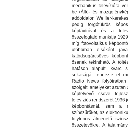
mechanikus televízióra vo
be (Álló- és mozgófénykép
adóoldalon Weiller-kerekes
pedig forgótükrös képös
képtávíróval és a telev
összefoglaló munkája 1929-
míg fotovoltaikus képbont
utóbbiban elsőként javas
katódsugárcsöves képbont
ősének tekinthető. A tölté
hatáson alapult: kvarc s
sokaságát rendezte el m
Radio News folyóiratban i
szolgált, amelyeket azután
képfelvevő csöve fejles
televíziós rendszerét 1936 
képbontásnál, sem a m
színszűrőket, az elektronik
folytonos átmenetű színs
összetevőkre. A találmány