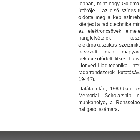
jobban, mint hogy Goldmar
úttörője – az első színes
oldotta meg a kép színrebon
kiterjedt a rádiótechnika m
az elektroncsövek elméle
hangfelvételek készít
elektroakusztikus szeizmik
tervezett, majd magyar
bekapcsolódott titkos honv
Honvéd Haditechnikai Intéze
radarrendszerek kutatásá
1944?).
Halála után, 1983-ban, cs
Memorial Scholarship né
munkahelye, a Rensselaer 
hallgatói számára.