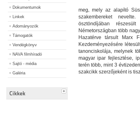
Dokumentumok
meg, mely az alapító Süs
szakembereket nevelte.
Linkek
ösztöndíjában részesü
Adományozók
Németországban több nagy i
Támogatók
Hazatérve társult Marx F
Kezdeményezésére létesült
Vendégkönyv
tanonciskolája, melynek tö
NAVA filmhíradó
magyar ipar fejlesztése, 
Sajtó - média
terén több, mint 3 évtizede
szakcikk szerzőjeként is tisz
Galéria
Cikkek