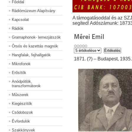
Főoldal
Rádiómúzeum Alapítvány
A támogatásoddal és az SZ
Kapcsolat
segíted! Adószámunk: 1873
Rádiók
Mérei Emil
Gramaphonok- lemezjátszók
Órsós és kazettás magnók
Hangfalak, fejhallgatók
1871. (?) – Budapest, 1935.
Mikrofonok
Erősítők
Anódpótlók,
transzformátorok
Műszerek
Kiegészítők
Csődobozok
Évfordulók
Szakkönyvek