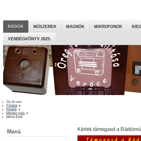
RÁDIÓK
MŰSZEREK
MAGNÓK
MIKROFONOK
KIE
VENDÉGKÖNYV 2025.
Ön itt van:
Főoldal
Rádiók
Minden más
Mérei Emil
Kérlek támogasd a Rádiómú
Menü