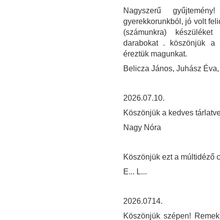
Nagyszerű gyűjtemény!
gyerekkorunkból, jó volt fel
(számunkra) készüléket 
darabokat . köszönjük a s
éreztük magunkat.
Belicza János, Juhász Éva,
2026.07.10.
Köszönjük a kedves tárlatve
Nagy Nóra
Köszönjük ezt a múltidéző c
E... L...
2026.0714.
Köszönjük szépen! Remek 