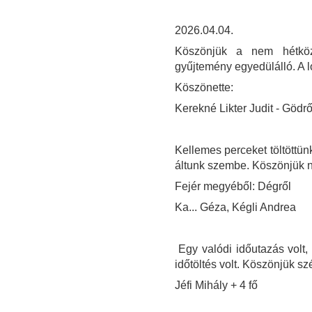
2026.04.04.
Köszönjük a nem hétközn
gyűjtemény egyedülálló. A l
Köszönette:
Kerekné Likter Judit - Gödrő
Kellemes perceket töltött
áltunk szembe. Köszönjük ne
Fejér megyéből: Dégről
Ka... Géza, Kégli Andrea
Egy valódi időutazás volt,
időtöltés volt. Köszönjük sz
Jéfi Mihály + 4 fő