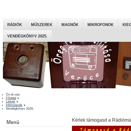
RÁDIÓK
MŰSZEREK
MAGNÓK
MIKROFONOK
KIE
VENDÉGKÖNYV 2025.
Ön itt van:
Főoldal
Linkek
Információk
Vendégkönyv 2026.
Kérlek támogasd a Rádiómú
Menü