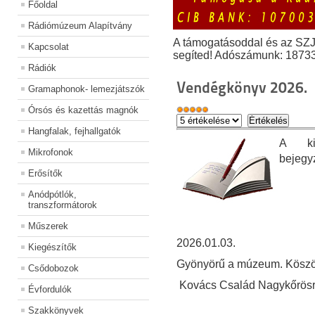
Főoldal
Rádiómúzeum Alapítvány
A támogatásoddal és az SZ
Kapcsolat
segíted! Adószámunk: 1873
Rádiók
Vendégkönyv 2026.
Gramaphonok- lemezjátszók
Órsós és kazettás magnók
Hangfalak, fejhallgatók
A kiá
Mikrofonok
bejegy
Erősítők
Anódpótlók,
transzformátorok
Műszerek
2026.01.03.
Kiegészítők
Gyönyörű a múzeum. Köszönj
Csődobozok
Kovács Család Nagykőrösről
Évfordulók
Szakkönyvek