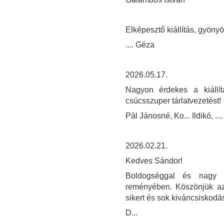
Elképesztő kiállítás, gyöny
.... Géza
2026.05.17.
Nagyon érdekes a kiállí
csúcsszuper tárlatvezetést!
Pál Jánosné, Ko... Ildikó, .... 
2026.02.21.
Kedves Sándor!
Boldogséggal és nagy sz
reményében. Köszönjük az i
sikert és sok kiváncsiskodá
D...