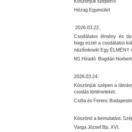
Köszönjük szépen!!!
Hézag Egyesület
2026.03.22.
Csodálatos élmény és tárl
hogy ezzel a csodálatos kiá
nézőinknek! Egy ÉLMÉNY v
M1 Híradó Bogdán Norbert, 
2026.03.24.
Köszönjük szépen a látvány
csodás történeteket.
Csilla és Ferenc Budapestrő
Köszönö a bemutatást. Szép
Varga József Bp. XVI.