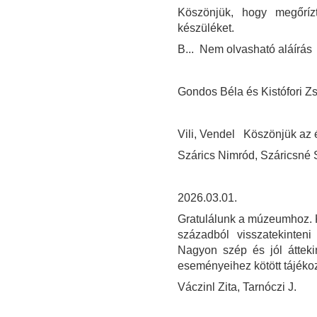
Köszönjük, hogy megőríz
készüléket.
B... Nem olvasható aláírás
Gondos Béla és Kistófori 
Vili, Vendel Köszönjük az é
Szárics Nimród, Száricsné S
2026.03.01.
Gratulálunk a múzeumhoz. K
századból visszatekinten
Nagyon szép és jól áttekin
eseményeihez kötött tájékoz
Váczinl Zita, Tarnóczi J.