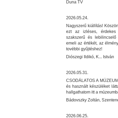
Duna TV
2026.05.24.
Nagyszerű kiállítás! Köszön
ezt az izléses, érdekes
szakszerű és lebilincselő
emeli az értékét, az élmény
tovébbi gyűjtéshez!
Diószegi Ildikó, K... István
2026.05.31.
CSODÁLATOS A MÚZEUM! SO
és használt készüléket látt
hallgathatom itt a múzeum
Bádovszky Zoltán, Szenten
2026.06.25.