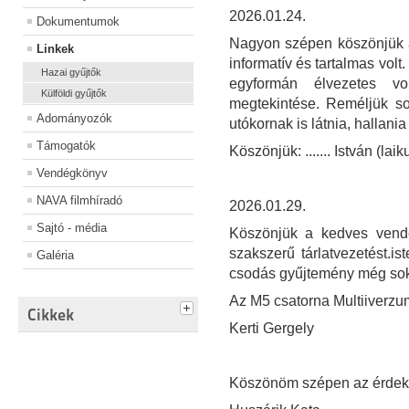
2026.01.24.
Dokumentumok
Nagyon szépen köszönjük a 
Linkek
informatív és tartalmas vol
Hazai gyűjtők
egyformán élvezetes v
Külföldi gyűjtők
megtekintése. Reméljük so
Adományozók
utókornak is látnia, hallania 
Támogatók
Köszönjük: ....... István (la
Vendégkönyv
NAVA filmhíradó
2026.01.29.
Sajtó - média
Köszönjük a kedves vendé
szakszerű tárlatvezetést.
Galéria
csodás gyűjtemény még sok
Az M5 csatorna Multiiverzu
Cikkek
Kerti Gergely
Köszönöm szépen az érdeke