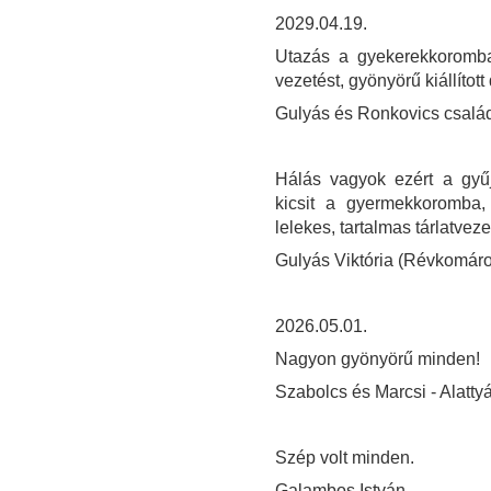
2029.04.19.
Utazás a gyekerekkoromba
vezetést, gyönyörű kiállíto
Gulyás és Ronkovics csalá
Hálás vagyok ezért a gyűj
kicsit a gyermekkoromba
lelekes, tartalmas tárlatveze
Gulyás Viktória (Révkomár
2026.05.01.
Nagyon gyönyörű minden!
Szabolcs és Marcsi - Alatty
Szép volt minden.
Galambos István