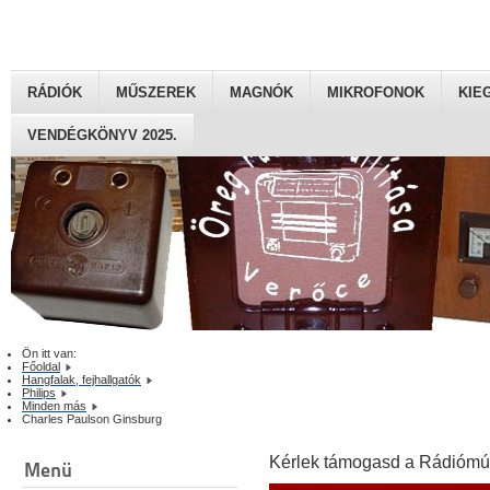
RÁDIÓK
MŰSZEREK
MAGNÓK
MIKROFONOK
KIE
VENDÉGKÖNYV 2025.
Ön itt van:
Főoldal
Hangfalak, fejhallgatók
Philips
Minden más
Charles Paulson Ginsburg
Kérlek támogasd a Rádiómú
Menü