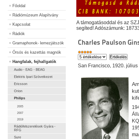
Főoldal
Rádiómúzeum Alapítvány
A támogatásoddal és az SZ
Kapcsolat
segíted! Adószámunk: 1873
Rádiók
Charles Paulson Gin
Gramaphonok- lemezjátszók
Órsós és kazettás magnók
Hangfalak, fejhallgatók
San Francisco, 1920. július 
Audio - EAG - BEAG
Elektris Ipari Szövetkezet
Am
Ericsson
ku
Orion
kif
Philips
194
2005
2007
Ál
2019
KQ
Rádiófelszerelések Gyára -
195
RFG
mar
Sure