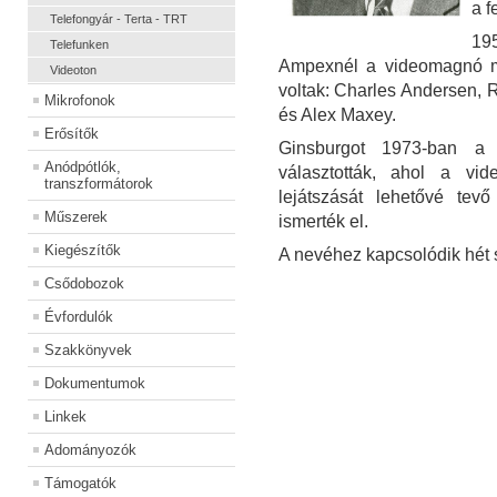
a f
Telefongyár - Terta - TRT
19
Telefunken
Ampexnél a videomagnó m
Videoton
voltak: Charles Andersen, 
Mikrofonok
és Alex Maxey.
Erősítők
Ginsburgot 1973-ban a
Anódpótlók,
választották, ahol a vi
transzformátorok
lejátszását lehetővé tevő
Műszerek
ismerték el.
Kiegészítők
A nevéhez kapcsolódik hét
Csődobozok
Évfordulók
Szakkönyvek
Dokumentumok
Linkek
Adományozók
Támogatók