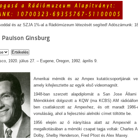
soddal és az SZJA 1%-al a Rádiómúzeum létezését segíted! Adószámunk: 1
s Paulson Ginsburg
co, 1920. július 27. – Eugene, Oregon, 1992. április 9.
Amerikai mérnök és az Ampex kutatócsoportjának vez
amely kifejlesztette az egyik első videomagnót.
1948-ban szerzett alapdiplomát a San Jose Állami
Mérnökként dolgozott a KQW (ma KCBS) AM rádióállom
ben csatlakozott az Ampexhez, és ott maradt 1986-
vonulásáig, ahol a fejlesztési alelnöki címet töltötte be.
1956 elején az ő irányítása alatt az Ampexnél a
megalkotásában a mérnöki csapat tagja voltak: Charles 
Dolby, Shelby Henderson, Fred Pfost és Alex Maxey.