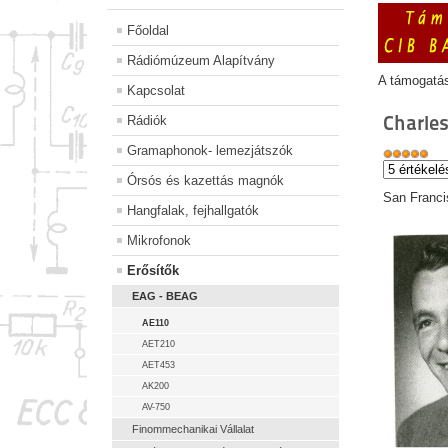
Főoldal
Rádiómúzeum Alapítvány
A támogatá
Kapcsolat
Charle
Rádiók
Gramaphonok- lemezjátszók
Órsós és kazettás magnók
San Francis
Hangfalak, fejhallgatók
Mikrofonok
Erősítők
EAG - BEAG
AE110
AET210
AET453
AK200
AV-750
Finommechanikai Vállalat