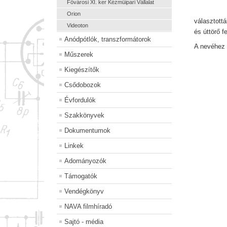
Fövárosi XI. ker Kézmüipari Vállalat
Orion
választott
Videoton
és úttörő f
Anódpótlók, transzformátorok
A nevéhez 
Műszerek
Kiegészítők
Csődobozok
Évfordulók
Szakkönyvek
Dokumentumok
Linkek
Adományozók
Támogatók
Vendégkönyv
NAVA filmhíradó
Sajtó - média