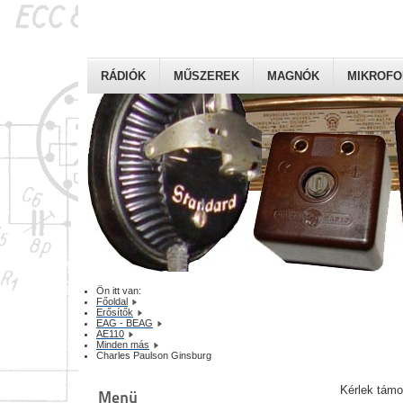
RÁDIÓK
MŰSZEREK
MAGNÓK
MIKROF
Ön itt van:
Főoldal
Erősítők
EAG - BEAG
AE110
Minden más
Charles Paulson Ginsburg
Kérlek tám
Menü