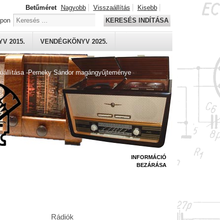
Betűméret
Nagyobb
Visszaállítás
Kisebb
apon
KERESÉS INDÍTÁSA
V 2015.
VENDÉGKÖNYV 2025.
kiállítása -Perneky Sándor magángyűjteménye
INFORMÁCIÓ
BEZÁRÁSA
Rádiók