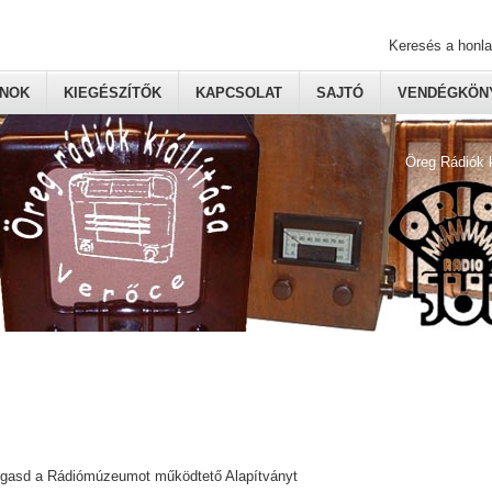
Keresés a honl
ONOK
KIEGÉSZÍTŐK
KAPCSOLAT
SAJTÓ
VENDÉGKÖNY
Öreg Rádiók 
ogasd a Rádiómúzeumot működtető Alapítványt