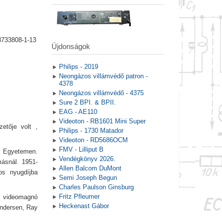
8733808-1-13
Újdonságok
Philips - 2019
Neongázos villámvédő patron -
4378
Neongázos villámvédő - 4375
Sure 2 BPI. & BPII.
EAG - AE110
Videoton - RB1601 Mini Super
etője volt ,
Philips - 1730 Matador
Videoton - RD5686OCM
FMV - Lilliput B
 Egyetemen.
Vendégkönyv 2026.
ásnál. 1951-
Allen Balcom DuMont
os nyugdíjba
Semi Joseph Begun
Charles Paulson Ginsburg
Fritz Pfleumer
 videomagnó
Heckenast Gábor
Andersen, Ray