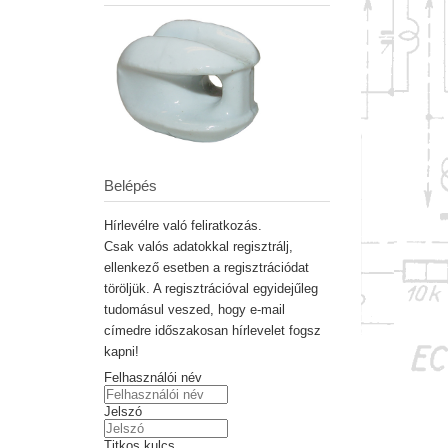
Belépés
Hírlevélre való feliratkozás.
Csak valós adatokkal regisztrálj,
ellenkező esetben a regisztrációdat
töröljük. A regisztrációval egyidejűleg
tudomásul veszed, hogy e-mail
címedre időszakosan hírlevelet fogsz
kapni!
Felhasználói név
Jelszó
Titkos kulcs