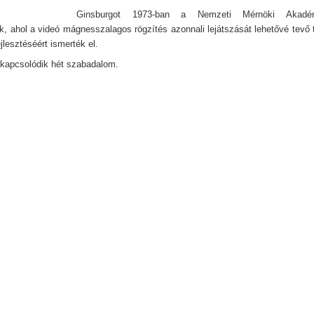
Ginsburgot 1973-ban a Nemzeti Mérnöki Akadém
ák, ahol a videó mágnesszalagos rögzítés azonnali lejátszását lehetővé tevő 
ejlesztéséért ismerték el.
kapcsolódik hét szabadalom.