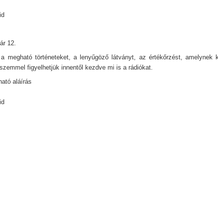
id
ár 12.
a megható történeteket, a lenyűgöző látványt, az értékőrzést, amelynek
szemmel figyelhetjük innentől kezdve mi is a rádiókat.
ató aláírás
id