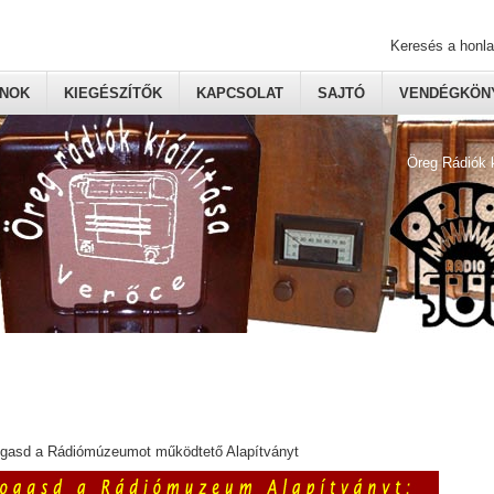
Keresés a honl
ONOK
KIEGÉSZÍTŐK
KAPCSOLAT
SAJTÓ
VENDÉGKÖNY
Öreg Rádiók 
ogasd a Rádiómúzeumot működtető Alapítványt