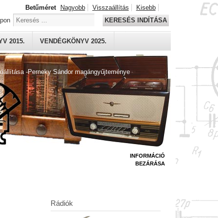
Betűméret
Nagyobb
Visszaállítás
Kisebb
apon
KERESÉS INDÍTÁSA
V 2015.
VENDÉGKÖNYV 2025.
kiállítása -Perneky Sándor magángyűjteménye
INFORMÁCIÓ
BEZÁRÁSA
Rádiók