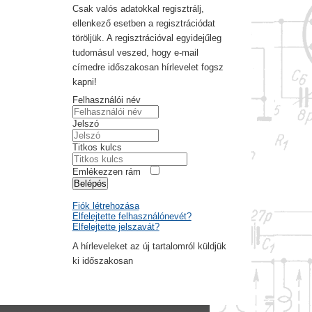
Csak valós adatokkal regisztrálj,
ellenkező esetben a regisztrációdat
töröljük. A regisztrációval egyidejűleg
tudomásul veszed, hogy e-mail
címedre időszakosan hírlevelet fogsz
kapni!
Felhasználói név
Jelszó
Titkos kulcs
Emlékezzen rám
Belépés
Fiók létrehozása
Elfelejtette felhasználónevét?
Elfelejtette jelszavát?
A hírleveleket az új tartalomról küldjük
ki időszakosan