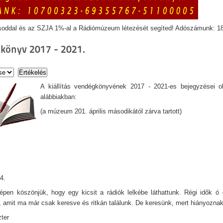
soddal és az SZJA 1%-al a Rádiómúzeum létezését segíted! Adószámunk: 1
könyv 2017 - 2021.
A kiállítás vendégkönyvének 2017 - 2021-es bejegyzései o
alábbiakban:
(a múzeum 201. április másodikától zárva tartott)
4.
pen köszönjük, hogy egy kicsit a rádiók lelkébe láthattunk. Régi idők ó - 
, amit ma már csak keresve és ritkán találunk. De keresünk, mert hiányoznak
ter