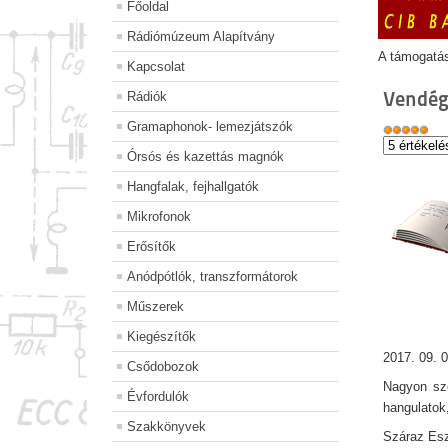
Főoldal
Rádiómúzeum Alapítvány
A támogatá
Kapcsolat
Vendég
Rádiók
Gramaphonok- lemezjátszók
Órsós és kazettás magnók
Hangfalak, fejhallgatók
Mikrofonok
Erősítők
Anódpótlók, transzformátorok
Műszerek
Kiegészítők
2017. 09. 0
Csődobozok
Nagyon szé
Évfordulók
hangulatok
Szakkönyvek
Száraz Esz