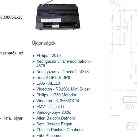
8733808-1-13
Újdonságok
lvashatók az
Philips - 2019
Neongázos villámvédő patron -
4378
Neongázos villámvédő - 4375
Sure 2 BPI. & BPII.
EAG - AE110
Videoton - RB1601 Mini Super
Philips - 1730 Matador
Videoton - RD5686OCM
FMV - Lilliput B
Vendégkönyv 2026.
illata, olyan
Allen Balcom DuMont
Semi Joseph Begun
.
Charles Paulson Ginsburg
Fritz Pfleumer