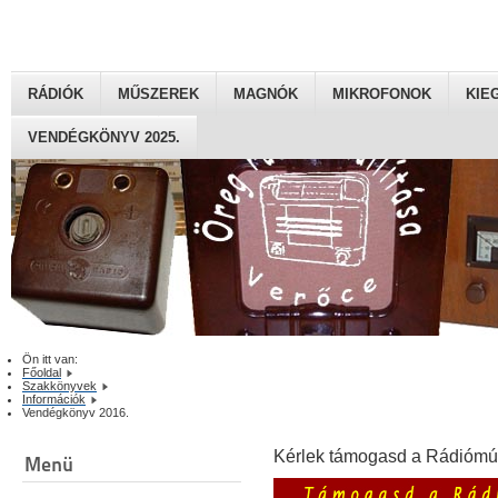
RÁDIÓK
MŰSZEREK
MAGNÓK
MIKROFONOK
KIE
VENDÉGKÖNYV 2025.
Ön itt van:
Főoldal
Szakkönyvek
Információk
Vendégkönyv 2016.
Kérlek támogasd a Rádiómú
Menü