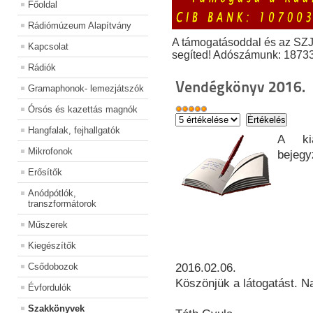
Főoldal
Rádiómúzeum Alapítvány
A támogatásoddal és az SZ
Kapcsolat
segíted! Adószámunk: 1873
Rádiók
Vendégkönyv 2016.
Gramaphonok- lemezjátszók
Órsós és kazettás magnók
Hangfalak, fejhallgatók
A kiá
Mikrofonok
bejegy
Erősítők
Anódpótlók,
transzformátorok
Műszerek
Kiegészítők
Csődobozok
2016.02.06.
Köszönjük a látogatást. N
Évfordulók
Szakkönyvek