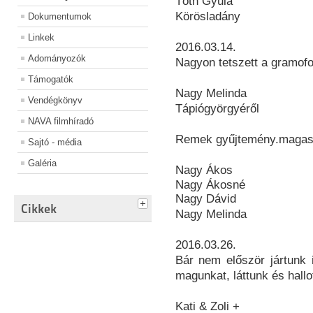
Tóth Gyula
Körösladány
Dokumentumok
Linkek
2016.03.14.
Adományozók
Nagyon tetszett a gramof
Támogatók
Nagy Melinda
Vendégkönyv
Tápiógyörgyéről
NAVA filmhíradó
Remek gyűjtemény.magas f
Sajtó - média
Galéria
Nagy Ákos
Nagy Ákosné
Nagy Dávid
Cikkek
Nagy Melinda
2016.03.26.
Bár nem először jártunk i
magunkat, láttunk és hallo
Kati & Zoli +