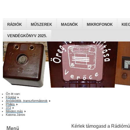
RÁDIÓK
MŰSZEREK
MAGNÓK
MIKROFONOK
KIE
VENDÉGKÖNYV 2025.
Ön itt van:
Főoldal
Anódpótlók, transzformátorok
Philips
372
Minden más
Katona János
Kérlek támogasd a Rádiómú
Menü