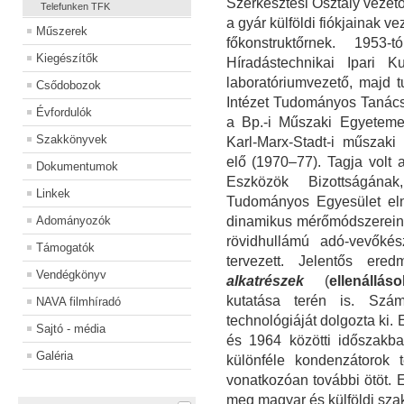
Szerkesztési Osztály vezet
Telefunken TFK
a gyár külföldi fiókjainak v
Műszerek
főkonstruktőrnek. 1953
Kiegészítők
Híradástechnikai Ipari K
laboratóriumvezető, majd 
Csődobozok
Intézet Tudományos Tanácsá
Évfordulók
a Bp.-i Műszaki Egyetemen
Szakkönyvek
Karl-Marx-Stadt-i műszaki
elő (1970–77). Tagja volt 
Dokumentumok
Eszközök Bizottságán
Linkek
Tudományos Egyesület eln
Adományozók
dinamikus mérőmódszereinek
rövidhullámú adó-vevőké
Támogatók
tervezett. Jelentős er
Vendégkönyv
alkatrészek
(
ellenálláso
kutatása terén is. Szám
NAVA filmhíradó
technológiáját dolgozta ki
Sajtó - média
és 1964 közötti időszakba
Galéria
különféle kondenzátorok 
vonatkozóan további ötöt. 
meg magyar és külföldi sza