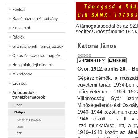
Főoldal
Rádiómúzeum Alapítvány
A támogatásoddal és az SZ
Kapcsolat
segíted! Adószámunk: 1873
Rádiók
Katona János
Gramaphonok- lemezjátszók
Órsós és kazettás magnók
Hangfalak, fejhallgatók
Győr, 1912. április 20.
–
Bp
Mikrofonok
Gépészmérnök, a műszaki
Erősítők
egyetemi tanár. 1934-ben g
műegyetemen. 1934–193
Anódpótlók,
transzformátorok
Villamossági Gyár üze
Minőségellenőrzési Osztály,
Orion
1940–1944 között munkaszol
Philips
1946 között – a II. vi
1016/1017 Kistöltő
Izzó munkatársa lett, a gy
3009
1946–1948 között az által
372