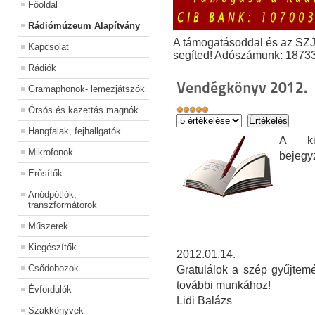
Főoldal
Rádiómúzeum Alapítvány
A támogatásoddal és az SZ
Kapcsolat
segíted! Adószámunk: 1873
Rádiók
Vendégkönyv 2012.
Gramaphonok- lemezjátszók
Órsós és kazettás magnók
Hangfalak, fejhallgatók
A kiá
Mikrofonok
bejegy
Erősítők
Anódpótlók,
transzformátorok
Műszerek
Kiegészítők
2012.01.14.
Csődobozok
Gratulálok a szép gyűjtemé
további munkához!
Évfordulók
Lidi Balázs
Szakkönyvek