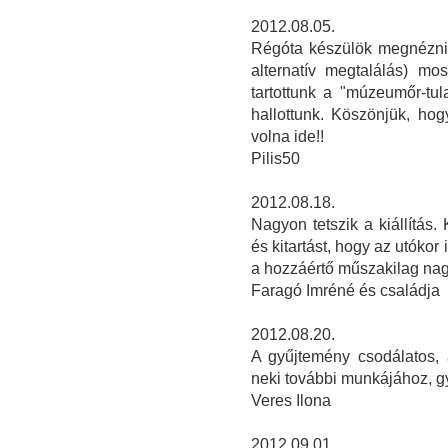
2012.08.05.
Régóta készülök megnézni a
alternatív megtalálás) mos
tartottunk a "múzeumőr-tul
hallottunk. Köszönjük, hogy
volna ide!!
Pilis50
2012.08.18.
Nagyon tetszik a kiállítás
és kitartást, hogy az utókor
a hozzáértő műszakilag nagy
Faragó Imréné és családja
2012.08.20.
A gyűjtemény csodálatos,
neki további munkájához, gy
Veres Ilona
2012.09.01.