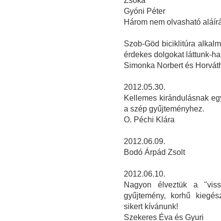
Zsóka
Gyóni Péter
Három nem olvasható aláír
Szob-Göd biciklitúra alka
érdekes dolgokat láttunk-ha
Simonka Norbert és Horvát
2012.05.30.
Kellemes kirándulásnak eg
a szép gyűjteményhez.
O. Péchi Klára
2012.06.09.
Bodó Árpád Zsolt
2012.06.10.
Nagyon élveztük a "viss
gyűjtemény, korhű kiegész
sikert kívánunk!
Szekeres Éva és Gyuri