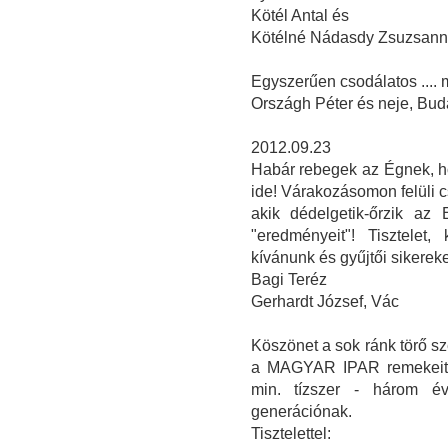
Kötél Antal és
Kötélné Nádasdy Zsuzsan
Egyszerűen csodálatos ....
Országh Péter és neje, Bud
2012.09.23
Habár rebegek az Égnek, ho
ide! Várakozásomon felüli 
akik dédelgetik-őrzik az
"eredményeit"! Tisztelet
kívánunk és gyűjtői sikereke
Bagi Teréz
Gerhardt József, Vác
Köszönet a sok ránk törő sz
a MAGYAR IPAR remekeit b
min. tízszer - három é
generációnak.
Tisztelettel: