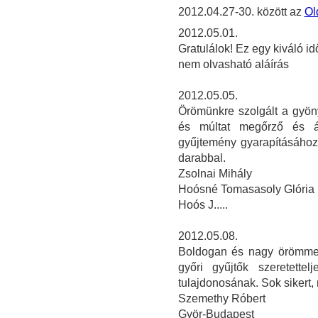
2012.04.27-30. között az
Ol
2012.05.01.
Gratulálok! Ez egy kiváló id
nem olvasható aláírás
2012.05.05.
Örömünkre szolgált a gyöny
és múltat megőrző és á
gyűjtemény gyarapításához
darabbal.
Zsolnai Mihály
Hoósné Tomasasoly Glória
Hoós J.....
2012.05.08.
Boldogan és nagy örömmel
győri gyűjtők szeretette
tulajdonosának. Sok sikert
Szemethy Róbert
Györ-Budapest