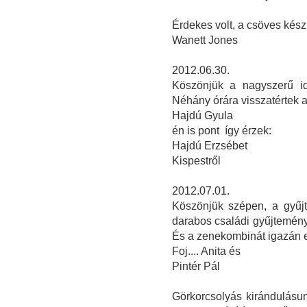
Érdekes volt, a csöves kés
Wanett Jones
2012.06.30.
Köszönjük a nagyszerű id
Néhány órára visszatértek 
Hajdú Gyula
én is pont így érzek:
Hajdú Erzsébet
Kispestről
2012.07.01.
Köszönjük szépen, a gyűjt
darabos családi gyűjtemén
És a zenekombinát igazán 
Foj.... Anita és
Pintér Pál
Görkorcsolyás kirándulásu