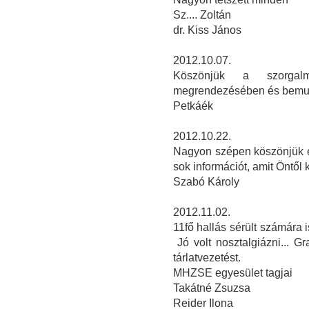
Sz.... Zoltán
dr. Kiss János
2012.10.07.
Köszönjük a szorgalm
megrendezésében és bemu
Petkáék
2012.10.22.
Nagyon szépen köszönjük ez
sok információt, amit Öntől 
Szabó Károly
2012.11.02.
11fő hallás sérült számára is
Jó volt nosztalgiázni... 
tárlatvezetést.
MHZSE egyesület tagjai
Takátné Zsuzsa
Reider Ilona