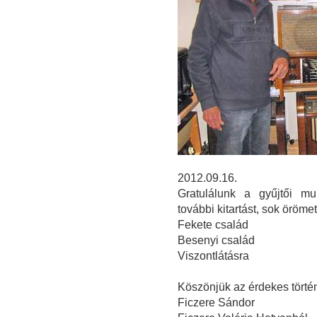
2012.09.16.
Gratulálunk a gyűjtői mu
további kitartást, sok öröm
Fekete család
Besenyi család
Viszontlátásra
Köszönjük az érdekes törté
Ficzere Sándor