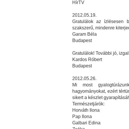
HírTV
2012.05.19.
Gratulálok az ízlésesen 
szakszerű, mindenre kiterj
Garam Béla
Budapest
Gratulálok! További jó, izga
Kardos Róbert
Budapest
2012.05.26.
Mi most gyalogtúrázunk
hagyományokat, ezért tért
sikert a készlet gyarapításáh
Természetjárók:
Horváth Ilona
Pap Ilona
Galbari Edina