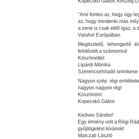
Kopecskó Gábor, Keszeg Dán
"Ami fontos az, hogy úgy le
az, hogy mindenki más mily
a zene is csak ettől igaz, a 
Valahol Európában
Megtisztelő, lehengerlő
felidézett a számomra!
Köszönettel:
Lipárdi Mónika
Szerencsehíradó sminkese
Nagyon szép régi emlékeke
nagyon nagyon rég!
Köszönöm:
Kopecskó Gábor
Kedves Sándor!
Egy élmény volt a Régi Rád
gyűjtögetést kívánok!
Marczali László