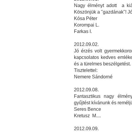
Nagy élményt adott a kiál
Köszönjük a "gazdának"! Jó 
Kósa Péter
Korompai L.
Farkas I.
2012.09.02.
Jó érzés volt gyermekkorom
kapcsolatos kedves emléke
és a türelmes beszélgetést.
Tisztelettel:
Nemere Sándorné
2012.09.08.
Fantasztikus nagy élmén
gyűjtést kívánunk és remélj
Seres Bence
Kretusz M....
2012.09.09.