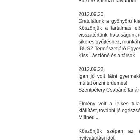
Ficzere Valéria Hatvanból
2012.09.20.
Gratulálunk a gyönyörű kiá
Köszönjük a tartalmas el
visszatértünk fiatalságunk 
sikeres gyűjtéshez, munká
IBUSZ Természetjáró Egyes
Kiss Lászlóné és a társak
2012.09.22.
Igen jó volt látni gyerme
múltat őrizni érdemes!
Szentpétery Csabáné tanár
Élmény volt a lelkes tul
kiállítást, további jó egészs
Millner....
Köszönjük szépen az é
nyitvatartási időt.