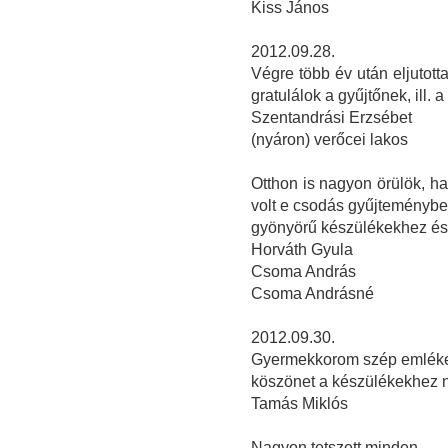
Kiss János
2012.09.28.
Végre több év után eljutott
gratulálok a gyűjtőnek, ill. a 
Szentandrási Erzsébet
(nyáron) verőcei lakos
Otthon is nagyon örülök, ha
volt e csodás gyűjteményben
gyönyörű készülékekhez és 
Horváth Gyula
Csoma András
Csoma Andrásné
2012.09.30.
Gyermekkorom szép emlékeit
köszönet a készülékekhez ny
Tamás Miklós
Nagyon tetszett minden