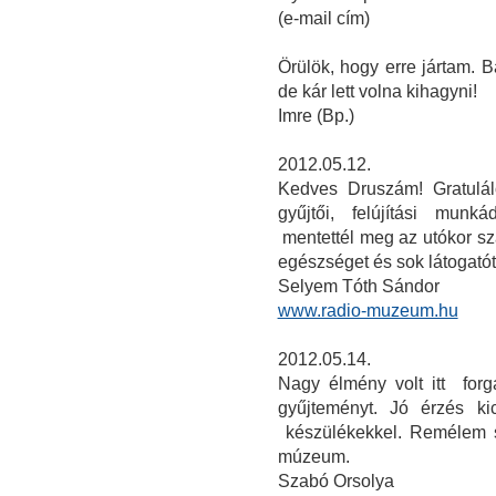
(e-mail cím)
Örülök, hogy erre jártam. 
de kár lett volna kihagyni!
Imre (Bp.)
2012.05.12.
Kedves Druszám! Gratulál
gyűjtői, felújítási mun
mentettél meg az utókor s
egészséget és sok látogató
Selyem Tóth Sándor
www.radio-muzeum.hu
2012.05.14.
Nagy élmény volt itt for
gyűjteményt. Jó érzés ki
készülékekkel. Remélem 
múzeum.
Szabó Orsolya