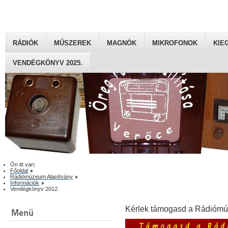
RÁDIÓK
MŰSZEREK
MAGNÓK
MIKROFONOK
KIE
VENDÉGKÖNYV 2025.
Ön itt van:
Főoldal
Rádiómúzeum Alapítvány
Információk
Vendégkönyv 2012.
Kérlek támogasd a Rádiómú
Menü