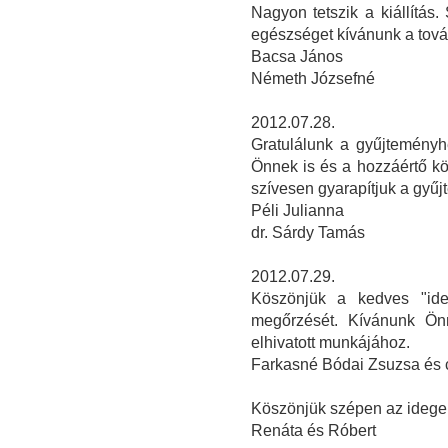
Nagyon tetszik a kiállítás.
egészséget kívánunk a tov
Bacsa János
Németh Józsefné
2012.07.28.
Gratulálunk a gyűjteményh
Önnek is és a hozzáértő k
szívesen gyarapítjuk a gyűj
Péli Julianna
dr. Sárdy Tamás
2012.07.29.
Köszönjük a kedves "ide
megőrzését. Kívánunk Önn
elhivatott munkájához.
Farkasné Bódai Zsuzsa és 
Köszönjük szépen az idegen
Renáta és Róbert