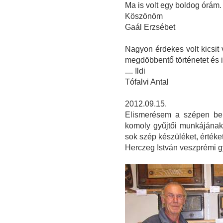
Ma is volt egy boldog órám
Köszönöm
Gaál Erzsébet
Nagyon érdekes volt kicsit
megdöbbentő történetet és 
.... Ildi
Tófalvi Antal
2012.09.15.
Elismerésem a szépen ber
komoly gyűjtői munkájának
sok szép készüléket, érték
Herczeg István veszprémi g