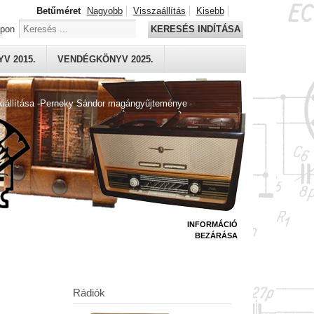
Betűméret
Nagyobb
Visszaállítás
Kisebb
apon
KERESÉS INDÍTÁSA
V 2015.
VENDÉGKÖNYV 2025.
kiállítása -Perneky Sándor magángyűjteménye
INFORMÁCIÓ
BEZÁRÁSA
Rádiók