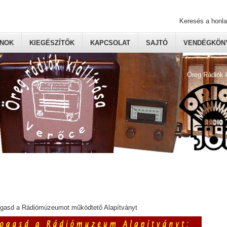
Keresés a honl
ONOK
KIEGÉSZÍTŐK
KAPCSOLAT
SAJTÓ
VENDÉGKÖNY
Öreg Rádiók 
ogasd a Rádiómúzeumot működtető Alapítványt