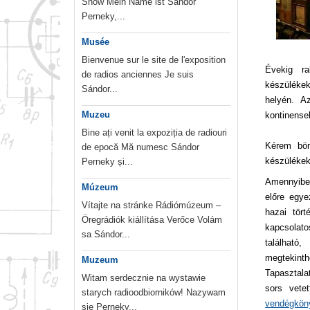
Show Mein Name ist Sándor
Perneky,...
Musée
Bienvenue sur le site de l'exposition
Évekig ra
de radios anciennes Je suis
készülékek
Sándor...
helyén. A
Muzeu
kontinense
Bine ați venit la expoziția de radiouri
Kérem bön
de epocă Mă numesc Sándor
készülékek
Perneky și...
Amennyiben
Múzeum
előre egye
Vítajte na stránke Rádiómúzeum –
hazai tör
Öregrádiók kiállítása Verőce Volám
kapcsolatos
sa Sándor...
található
megtekinth
Muzeum
Tapasztala
Witam serdecznie na wystawie
sors vete
starych radioodbiorników! Nazywam
vendégkö
sie Perneky...