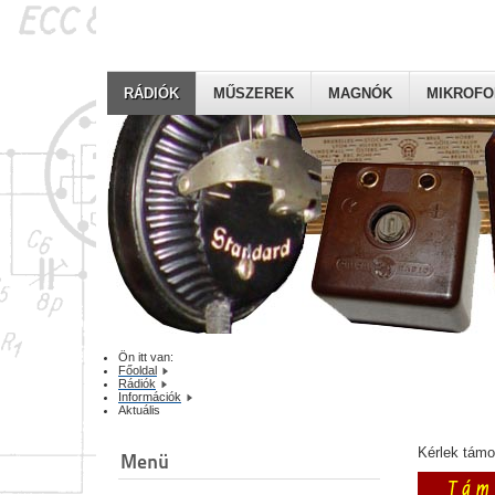
RÁDIÓK
MŰSZEREK
MAGNÓK
MIKROF
Ön itt van:
Főoldal
Rádiók
Információk
Aktuális
Kérlek tám
Menü