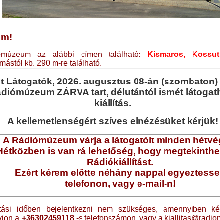
em!
múzeum az alábbi címen található:
Kismaros, Kossut
mástól kb. 290 m-re található.
lt Látogatók, 2026. augusztus 08-án (szombaton) d
diómúzeum ZÁRVA tart, délutántól ismét látogat
kiállítás.
A kellemetlenségért szíves elnézésüket kérjük!
A Rádiómúzeum várja a látogatóit minden hétvé
Hétközben is van rá lehetőség, hogy megtekinthe
Rádiókiállítást.
Ezért kérem előtte néhány nappal egyeztess
telefonon,
vagy e-mail-n!
artási időben bejelentkezni nem szükséges, amennyiben k
vjon a
+36302459118
-s telefonszámon, vagy a
kiallitas@radi