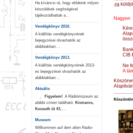
Ha kíváncsi rá, hogy elődeink milyen
-ra
küldjö
készülékek segítségével
tájékozódhattak a...
Nagyon f 
Vendégkönyv 2010.
Kére
Alap
A kiállítás vendégkönyvének
össz
bejegyzései olvashatók az
alábbiakban:...
Ban
CIB 
Vendégkönyv 2013.
A kiállítás vendégkönyvének 2013-
Ne fe
A tá
es bejegyzései olvashatók az
alábbiakban:...
Köszöne
Alapítván
Aktuális
Figyelem!
A Rádiómúzeum az
Kö
szöntöm
alábbi címen található:
Kismaros,
Kossuth út 43.
,...
Museum
Willkommen auf dem alten Radio-