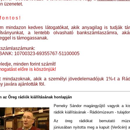
n üzenetet.
o n t o s !
m mindazon kedves látogatókat, akik anyagilag is tudják tá
ítványunkat, a lentebb olvasható bankszámlaszámra, aká
eggel is támogassanak.
kszámlaszámunk:
BANK: 10700323-69355767-51100005
ledje, minden forint számít!
mogatást előre is köszönjük!
t mindazoknak, akik a személyi jövedelemadójuk 1%-t a R
y javára ajánlották föl.
 az Öreg rádiók kiállításának honlapján
Perneky Sándor magángyűjtő vagyok a ki
rádiók kiállításának - Rádiómúzeum - tulajdo
Az öreg rádiókat bemutató múz
júniusában nyitotta meg a kapuit (Verőcén) 