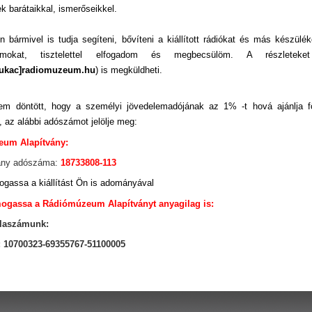
k barátaikkal, ismerőseikkel.
 bármivel is tudja segíteni, bővíteni a kiállított rádiókat és más készülék
umokat, tisztelettel elfogadom és megbecsülöm. A részleteket
ukac]radiomuzeum.hu
) is megküldheti.
m döntött, hogy a személyi jövedelemadójának az 1% -t hová ajánlja f
, az alábbi adószámot jelölje meg:
um Alapítvány:
vány adószáma:
18733808-113
gassa a kiállítást Ön is adományával
ogassa a Rádiómúzeum Alapítványt anyagilag is:
laszámunk:
 10700323-69355767-51100005