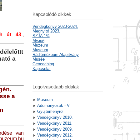
Kapcsolódó cikkek
Vendégkönyv 2023-2024.
Megnyitó 2023.
h út 43.
,
SZJA 1%
Mузей
Muzeum
Museum
élelőttt
Rádiómúzeum Alapítvány
ható a
Musée
Geocaching
Kapcsolat
Legolvasottabb oldalak
gén.
sse a
Museum
Adományozók - V
en
Gyűjteményről
Vendégkönyv 2010.
Vendégkönyv 2011.
Vendégkönyv 2009.
érdése van
Vendégkönyv 2012.
omuzeum.hu