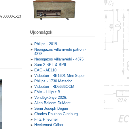
8733808-1-13
Újdonságok
Philips - 2019
Neongázos villámvédő patron -
4378
Neongázos villámvédő - 4375
Sure 2 BPI. & BPII.
EAG - AE110
Videoton - RB1601 Mini Super
Philips - 1730 Matador
Videoton - RD5686OCM
FMV - Lilliput B
Vendégkönyv 2026.
Allen Balcom DuMont
Semi Joseph Begun
Charles Paulson Ginsburg
Fritz Pfleumer
Heckenast Gábor