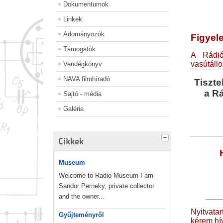
Dokumentumok
Linkek
Adományozók
Figyel
Támogatók
A Rádió
vasútállo
Vendégkönyv
NAVA filmhíradó
Tiszte
a Rá
Sajtó - média
Galéria
Cikkek
Museum
Welcome to Radio Museum I am
Sandor Perneky, private collector
and the owner...
Nyitvat
Gyűjteményről
kérem hí