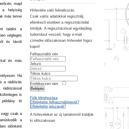
 Verőcén, majd
 a helyiség
Hírlevélre való feliratkozás.
ak más tervei
Csak valós adatokkal regisztrálj,
ellenkező esetben a regisztrációdat
töröljük. A regisztrációval egyidejűleg
nt találni a
tudomásul veszed, hogy e-mail
yben végleges
címedre időszakosan hírlevelet fogsz
ól és távoli
kapni!
Felhasználói név
ókkal és más
Jelszó
Titkos kulcs
emélyesen. Ha
ni a rádiózás
Emlékezzen rám
 rádiózással
Belépés
 különleges is
Fiók létrehozása
példány itt
Elfelejtette felhasználónevét?
Elfelejtette jelszavát?
, vagy csak a
A hírleveleket az új tartalomról küldjük
tanúskodik a
ki időszakosan
ben időnként