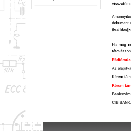
visszatérne
Amennyiben
dokument
(
kiallitas
[
k
Ha még ne
tétovázzon
Rádiómúze
Az alapít
Kérem támo
Kérem tám
Bankszám
CIB BANK: