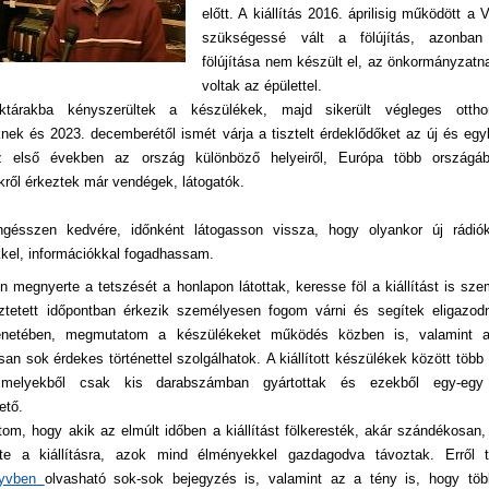
előtt. A kiállítás 2016. áprilisig működött a
szükségessé vált a fölújítás, azonban
fölújítása nem készült el, az önkormányzatn
voltak az épülettel.
ktárakba kényszerültek a készülékek, majd sikerült végleges ottho
nek és 2023. decemberétől ismét várja a tisztelt érdeklődőket az új és eg
z első években az ország különböző helyeiről, Európa több országáb
kről érkeztek már vendégek, látogatók.
gésszen kedvére, időnként látogasson vissza, hogy olyankor új rádi
kel, információkkal fogadhassam.
 megnyerte a tetszését a honlapon látottak, keresse föl a kiállítást is sz
ztetett időpontban érkezik személyesen fogom várni és segítek eligazod
ténetében, megmutatom a készülékeket működés közben is, valamint a
an sok érdekes történettel szolgálhatok. A kiállított készülékek között több
, melyekből csak kis darabszámban gyártottak és ezekből egy-egy 
ető.
tom, hogy akik az elmúlt időben a kiállítást fölkeresték, akár szándékosan
tte a kiállításra, azok mind élményekkel gazdagodva távoztak. Erről 
nyvben
olvasható sok-sok bejegyzés is, valamint az a tény is, hogy töb