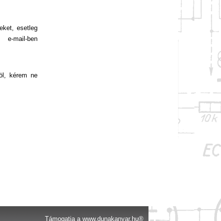
eket, esetleg
 e-mail-ben
öl, kérem ne
Támogatja a
www.dunakanyar.hu®