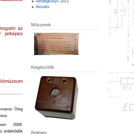
Vendégkönyv 2013.
Aktuális
Műszerek
mogatni az
r jelképes
Kiegészítők
ádiómúzeum
smarosi Öreg
nosa.
eum 2009.
az érdeklődők
Belépés