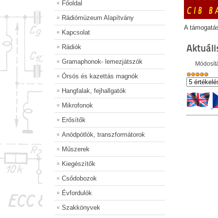
Főoldal
Rádiómúzeum Alapítvány
A támogatá
Kapcsolat
Aktuáli
Rádiók
Gramaphonok- lemezjátszók
Módosítá
Órsós és kazettás magnók
Hangfalak, fejhallgatók
Mikrofonok
Erősítők
Anódpótlók, transzformátorok
Műszerek
Kiegészítők
Csődobozok
Évfordulók
Szakkönyvek