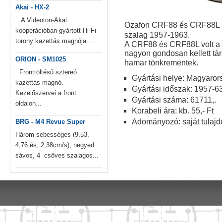
Akai - HX-2
A Videoton-Akai
Ozafon CRF88 és CRF88L ac
kooperációban gyártott Hi-Fi
szalag
1957-1963.
torony kazettás magnója....
A CRF88 és CRF88L volt a le
nagyon gondosan kellett tá
ORION - SM1025
hamar tönkrementek.
Fronttöltésű sztereó
Gyártási helye: Magyaror
kazettás magnó.
Gyártási időszak: 1957-63
Kezelőszervei a front
Gyártási száma: 61711,.
oldalon...
Korabeli ára: kb. 55,- Ft
Adományozó: saját tulajd
BRG - M4 Revue Super
Három sebességes (9,53,
4,76 és, 2,38cm/s), negyed
sávos, 4 csöves szalagos...