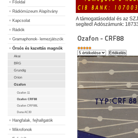
Főoldal
Rádiómúzeum Alapítvány
A támogatásoddal és az SZ
Kapcsolat
segíted! Adószámunk: 1873
Rádiók
Ozafon - CRF88
Gramaphonok- lemezjátszók
Órsós és kazettás magnók
Akai
BRG
Grundig
Orion
Ozafon
Ozafon 11
Ozafon CRF88
Ozafon CRF88L
Duna AC30
Hangfalak, fejhallgatók
Mikrofonok