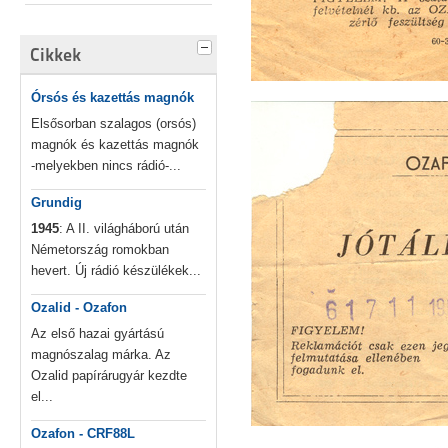
Cikkek
Órsós és kazettás magnók
Elsősorban szalagos (orsós)
magnók és kazettás magnók
-melyekben nincs rádió-...
Grundig
1945
: A II. világháború után
Németország romokban
hevert. Új rádió készülékek...
Ozalid - Ozafon
Az első hazai gyártású
magnószalag márka. Az
Ozalid papírárugyár kezdte
el...
Ozafon - CRF88L