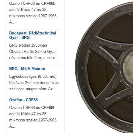
Ozafon CRF88 és CRF88L
acetát fóliás 47 és 38
mikronos szalag 1957-1963.
A...
Budapesti Rádiótechnikai
Gyár - BRG
BRG elődjét 1953-ban
Óbudán Vörös Szikra Gyár
néven hozták létre, s ezt a...
BRG - M5/A Mambó
Egysebességes (9.53cm/s)
félsávos 2+2 elektroncsöves
szalagos magnetofon. Az...
Ozafon - CRF88
Ozafon CRF88 és CRF88L
acetát fóliás 47 és 38
mikronos szalag 1957-1963.
A...