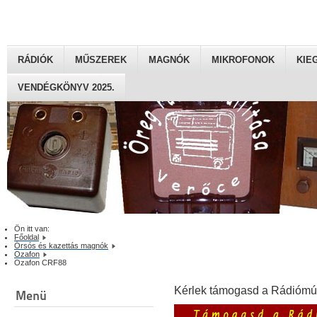
RÁDIÓK
MŰSZEREK
MAGNÓK
MIKROFONOK
KIE
VENDÉGKÖNYV 2025.
Ön itt van:
Főoldal
Órsós és kazettás magnók
Ozafon
Ozafon CRF88
Kérlek támogasd a Rádiómú
Menü