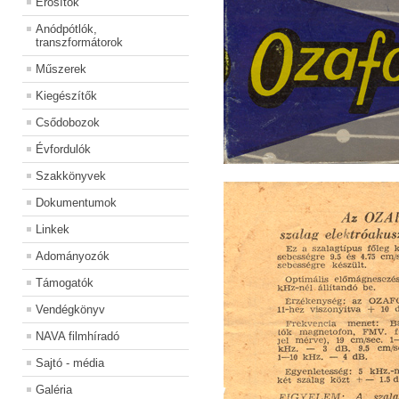
Erősítők
Anódpótlók,
transzformátorok
Műszerek
Kiegészítők
Csődobozok
Évfordulók
Szakkönyvek
Dokumentumok
Linkek
Adományozók
Támogatók
Vendégkönyv
NAVA filmhíradó
Sajtó - média
Galéria