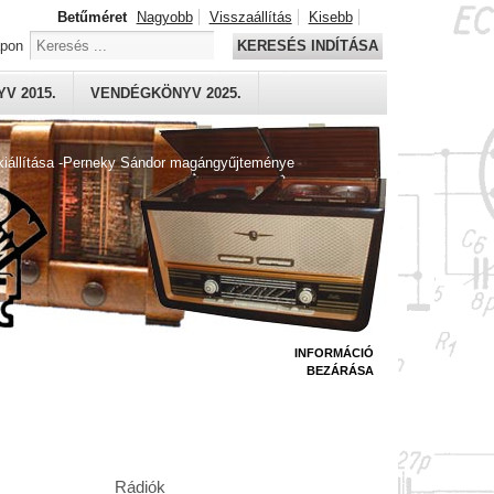
Betűméret
Nagyobb
Visszaállítás
Kisebb
apon
KERESÉS INDÍTÁSA
V 2015.
VENDÉGKÖNYV 2025.
kiállítása -Perneky Sándor magángyűjteménye
INFORMÁCIÓ
BEZÁRÁSA
Rádiók