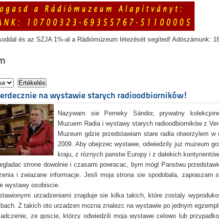
soddal és az SZJA 1%-al a Rádiómúzeum létezését segíted! Adószámunk: 1
m
erdecznie na wystawie starych radioodbiorników!
Nazywam sie Perneky Sándor, prywatny kolekcjoner
Muzue
m Radia i wystawy starych radioodbiorników z Ver
Muzeum gdzie przedstawiam stare radia otworzylem w 
2009. Aby obejrzec wystawe, odwiedzily juz muzeum go
kraju, z róznych panstw Europy i z dalekich kontynentów
egladac strone dowolnie i czasami powracac, bym mógl Panstwu przedstawi
zenia i zwiazane informacje. Jesli moja strona sie spodobala, zapraszam 
e wystawy osobiscie.
tawionymi urzadzeniami znajduje sie kilka takich, które zostaly wyproduk
zbach. Z takich oto urzadzen mozna znalezc na wystawie po jednym egzemp
adczenie, ze goscie, którzy odwiedzili moja wystawe celowo lub przypad