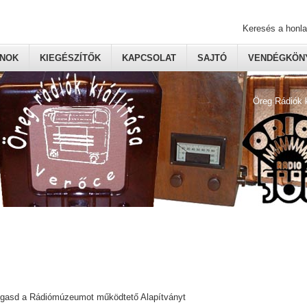
Keresés a honl
ONOK
KIEGÉSZÍTŐK
KAPCSOLAT
SAJTÓ
VENDÉGKÖNY
Öreg Rádiók 
ogasd a Rádiómúzeumot működtető Alapítványt