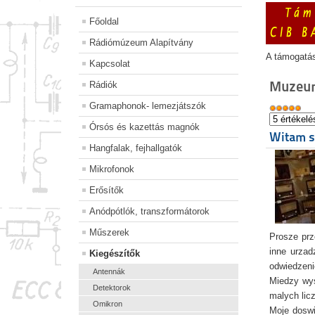
Főoldal
Rádiómúzeum Alapítvány
A támogatá
Kapcsolat
Muzeu
Rádiók
Gramaphonok- lemezjátszók
Órsós és kazettás magnók
Witam s
Hangfalak, fejhallgatók
Mikrofonok
Erősítők
Anódpótlók, transzformátorok
Műszerek
Prosze prz
inne urzad
Kiegészítők
odwiedzeni
Antennák
Miedzy wys
Detektorok
malych lic
Omikron
Moje doswi