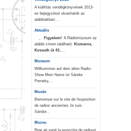
A kiállítás vendégkönyvének 2013-
es bejegyzései olvashatók az
alábbiakban:...
Aktuális
Figyelem!
A Rádiómúzeum az
alábbi címen található:
Kismaros,
Kossuth út 43.
,...
Museum
Willkommen auf dem alten Radio-
Show Mein Name ist Sándor
Perneky,...
Musée
Bienvenue sur le site de l'exposition
de radios anciennes Je suis
Sándor...
Muzeu
Bine ați venit la expoziția de radiouri