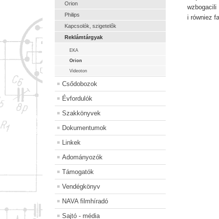
Orion
wzbogacili
Philips
i równiez f
Kapcsolók, szigetelők
Reklámtárgyak
EKA
Orion
Videoton
Csődobozok
Évfordulók
Szakkönyvek
Dokumentumok
Linkek
Adományozók
Támogatók
Vendégkönyv
NAVA filmhíradó
Sajtó - média