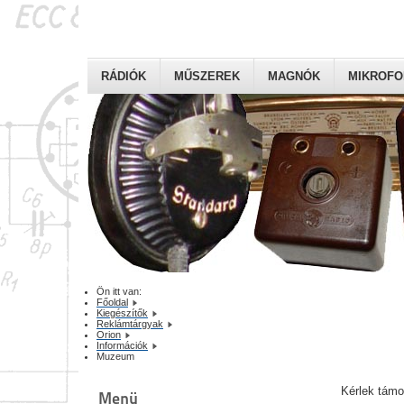
RÁDIÓK
MŰSZEREK
MAGNÓK
MIKROF
Ön itt van:
Főoldal
Kiegészítők
Reklámtárgyak
Orion
Információk
Muzeum
Kérlek tám
Menü