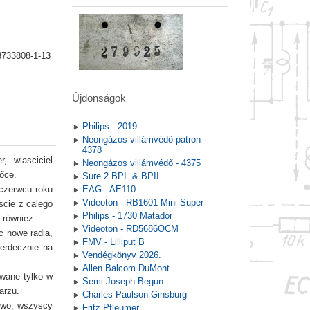
8733808-1-13
Újdonságok
Philips - 2019
Neongázos villámvédő patron -
4378
, wlasciciel
Neongázos villámvédő - 4375
őce.
Sure 2 BPI. & BPII.
czerwcu roku
EAG - AE110
Videoton - RB1601 Mini Super
scie z calego
Philips - 1730 Matador
 równiez.
Videoton - RD5686OCM
c nowe radia,
FMV - Lilliput B
serdecznie na
Vendégkönyv 2026.
Allen Balcom DuMont
owane tylko w
Semi Joseph Begun
larzu.
Charles Paulson Ginsburg
kowo, wszyscy
Fritz Pfleumer