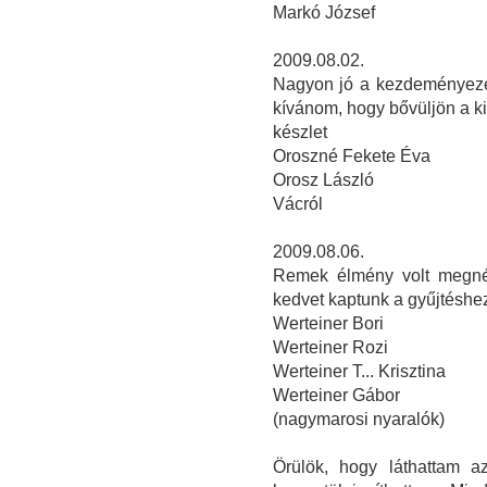
Markó József
2009.08.02.
Nagyon jó a kezdeményezés
kívánom, hogy bővüljön a kiá
készlet
Oroszné Fekete Éva
Orosz László
Vácról
2009.08.06.
Remek élmény volt megnézn
kedvet kaptunk a gyűjtéshe
Werteiner Bori
Werteiner Rozi
Werteiner T... Krisztina
Werteiner Gábor
(nagymarosi nyaralók)
Örülök, hogy láthattam a