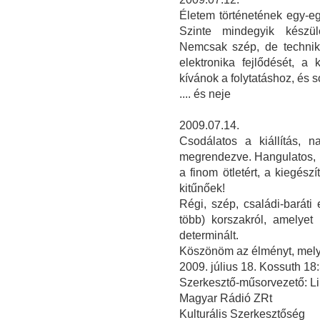
Életem történetének egy-egy
Szinte mindegyik készülé
Nemcsak szép, de technika
elektronika fejlődését, a
kívánok a folytatáshoz, és s
.... és neje
2009.07.14.
Csodálatos a kiállítás, n
megrendezve. Hangulatos, i
a finom ötletért, a kiegész
kitűnőek!
Régi, szép, családi-barát
több) korszakról, amelye
determinált.
Köszönöm az élményt, melye
2009. július 18. Kossuth 1
Szerkesztő-műsorvezető: Li
Magyar Rádió ZRt
Kulturális Szerkesztőség