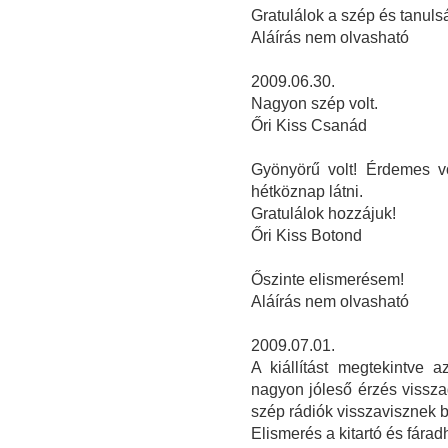
Gratulálok a szép és tanulsá
Aláírás nem olvasható
2009.06.30.
Nagyon szép volt.
Őri Kiss Csanád
Gyönyörű volt! Érdemes vo
hétköznap látni.
Gratulálok hozzájuk!
Őri Kiss Botond
Őszinte elismerésem!
Aláírás nem olvasható
2009.07.01.
A kiállítást megtekintve 
nagyon jóleső érzés vissza
szép rádiók visszavisznek 
Elismerés a kitartó és fárad