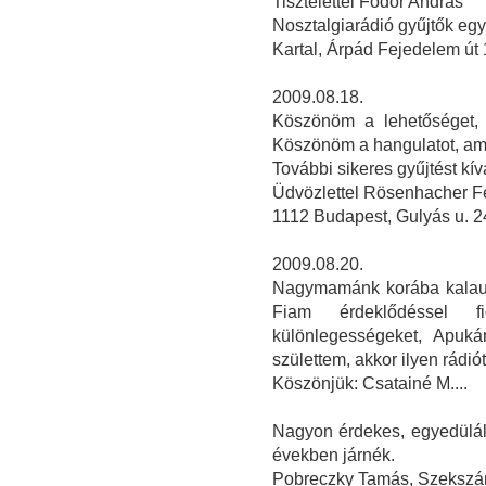
Tisztelettel Fodor András
Nosztalgiarádió gyűjtők eg
Kartal, Árpád Fejedelem út 
2009.08.18.
Köszönöm a lehetőséget, 
Köszönöm a hangulatot, ami
További sikeres gyűjtést kí
Üdvözlettel Rösenhacher F
1112 Budapest, Gulyás u. 2
2009.08.20.
Nagymamánk korába kalauzo
Fiam érdeklődéssel f
különlegességeket, Apuká
születtem, akkor ilyen rádiót 
Köszönjük: Csatainé M....
Nagyon érdekes, egyedüláll
években járnék.
Pobreczky Tamás, Szekszá