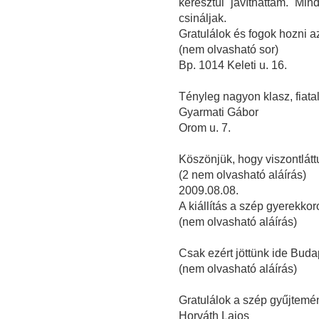
keresztül javíthattam. Min
csináljak.
Gratulálok és fogok hozni a
(nem olvasható sor)
Bp. 1014 Keleti u. 16.
Tényleg nagyon klasz, fiatal
Gyarmati Gábor
Orom u. 7.
Köszönjük, hogy viszontlátt
(2 nem olvasható aláírás)
2009.08.08.
A kiállítás a szép gyerekkor
(nem olvasható aláírás)
Csak ezért jöttünk ide Buda
(nem olvasható aláírás)
Gratulálok a szép gyűjtemé
Horváth Lajos