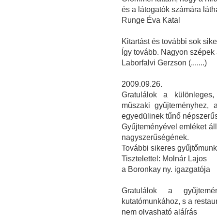
és a látogatók számára látha
Runge Éva Katal
Kitartást és további sok sike
Így tovább. Nagyon szépek a
Laborfalvi Gerzson (.......)
2009.09.26.
Gratulálok a különleges, 
műszaki gyűjteményhez, a
egyedülinek tűnő népszerűs
Gyűjteményével emléket állí
nagyszerűségének.
További sikeres gyűjtőmunk
Tisztelettel: Molnár Lajos
a Boronkay ny. igazgatója
Gratulálok a gyűjtemé
kutatómunkához, s a restau
nem olvasható aláírás