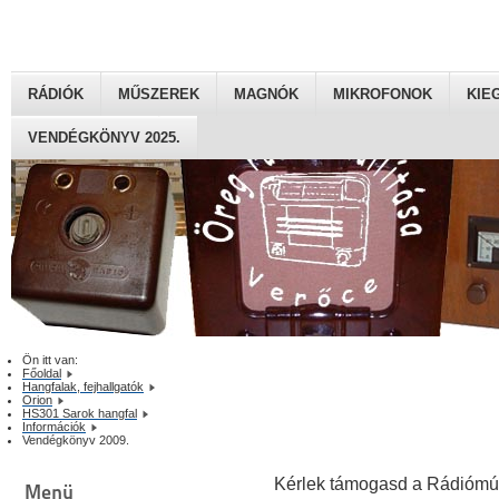
RÁDIÓK
MŰSZEREK
MAGNÓK
MIKROFONOK
KIE
VENDÉGKÖNYV 2025.
Ön itt van:
Főoldal
Hangfalak, fejhallgatók
Orion
HS301 Sarok hangfal
Információk
Vendégkönyv 2009.
Kérlek támogasd a Rádiómú
Menü