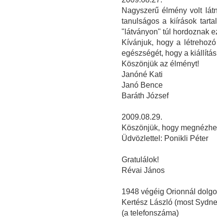
Nagyszerű élmény volt lát
tanulságos a kiírások tart
"látványon" túl hordoznak e
Kívánjuk, hogy a létrehozó
egészségét, hogy a kiállítá
Köszönjük az élményt!
Janóné Kati
Janó Bence
Baráth József
2009.08.29.
Köszönjük, hogy megnézhette
Üdvözlettel: Ponikli Péter
Gratulálok!
Révai János
1948 végéig Orionnál dolg
Kertész László (most Sydney
(a telefonszáma)