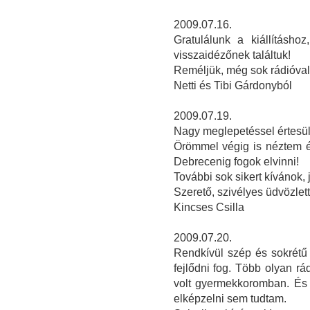
2009.07.16.
Gratulálunk a kiállításho
visszaidézőnek találtuk!
Reméljük, még sok rádióval 
Netti és Tibi Gárdonyból
2009.07.19.
Nagy meglepetéssel értesülte
Örömmel végig is néztem é
Debrecenig fogok elvinni!
További sok sikert kívánok,
Szerető, szivélyes üdvözlett
Kincses Csilla
2009.07.20.
Rendkívül szép és sokrétű k
fejlődni fog. Több olyan rá
volt gyermekkoromban. És 
elképzelni sem tudtam.