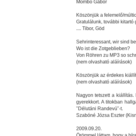
Mombo Gábor
Köszönjük a felemelő/múltid
Gratulálunk, további kitart
.... Tibor, Göd
Sehrinteressant, wir sind b
Wo ist die Zotgeblieben?
Von Röhren zu MP3 so schn
(nem olvasható aláírások)
Köszönjük az érdekes kiállít
(nem olvasható aláírások)
Nagyon tetszett a kiállítás
gyerekkort. A titokban hall
"Délutáni Randevú"-t.
Szabóné Józsa Eszter (Kis
2009.09.20.
Örömmel láttam, hogy a hírad