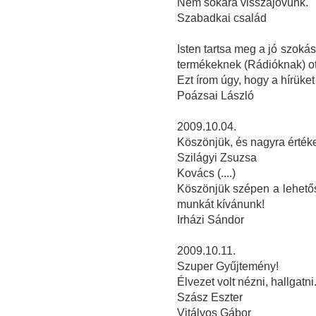
Nem sokára visszajövünk.
Szabadkai család
Isten tartsa meg a jó szoká
termékeknek (Rádióknak) ot
Ezt írom úgy, hogy a hírüket
Poázsai László
2009.10.04.
Köszönjük, és nagyra értékel
Szilágyi Zsuzsa
Kovács (....)
Köszönjük szépen a lehetősé
munkát kívánunk!
Irházi Sándor
2009.10.11.
Szuper Gyűjtemény!
Élvezet volt nézni, hallgatni
Szász Eszter
Vitályos Gábor