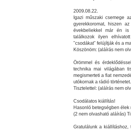
2009.08.22.
Igazi műszaki csemege az
gyerekkoromat, hiszen az 
évekbeliekkel már én is
találkozok ilyen elhívat
"csodákat" felújítják és a m
Köszönöm: (aláírás nem olv
Örömmel és érdeklődéssel 
technika mai világában tis
megismerteti a fiat nemzed
utókornak a rádió történetet.
Tisztelettel: (aláírás nem o
Csodálatos kiállítás!
Hasonló betegségben élek 
(2 nem olvasható aláírás) T
Gratulálunk a kiállításhoz,