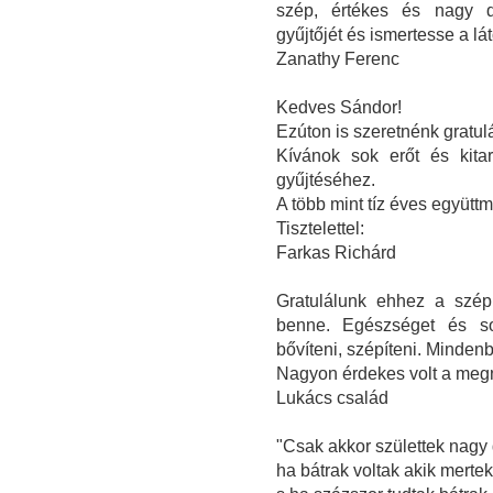
szép, értékes és nagy da
gyűjtőjét és ismertesse a l
Zanathy Ferenc
Kedves Sándor!
Ezúton is szeretnénk gratulál
Kívánok sok erőt és kita
gyűjtéséhez.
A több mint tíz éves együt
Tisztelettel:
Farkas Richárd
Gratulálunk ehhez a szép
benne. Egészséget és sok
bővíteni, szépíteni. Minden
Nagyon érdekes volt a megn
Lukács család
"Csak akkor születtek nagy
ha bátrak voltak akik mertek