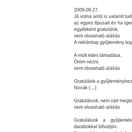
2009.09.27.
Jó volna arról is valamit tud
az egyes típusait és ha ige
egyébként gratulálok.
nem olvasható aláírás
A reklámlap gyűjtemény lega
A múlt édes támadása.
Öröm nézni.
nem olvasható aláírás
Gratulálok a gyűjteményhez
Novák (....)
Gratulálunk, nem várt megl
nem olvasható aláírás
Gratulálunk a gyűjtemé
darabokkal bővüljön.