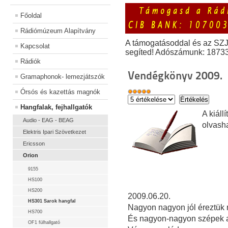
Főoldal
Rádiómúzeum Alapítvány
A támogatásoddal és az SZ
Kapcsolat
segíted! Adószámunk: 1873
Rádiók
Vendégkönyv 2009.
Gramaphonok- lemezjátszók
Órsós és kazettás magnók
Hangfalak, fejhallgatók
A kiál
Audio - EAG - BEAG
olvash
Elektris Ipari Szövetkezet
Ericsson
Orion
9155
HS100
HS200
2009.06.20.
HS301 Sarok hangfal
Nagyon nagyon jól éreztük m
HS700
És nagyon-nagyon szépek a
OF1 fülhallgató