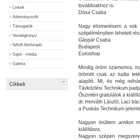
továbbiakhoz is.
Linkek
Dósa Csaba
Adományozók
Nagy elismerésem a sok m
Támogatók
szépélményben lehetett rés
Vendégkönyv
Gáspár Csaba
NAVA filmhíradó
Budapest
Euroshop
Sajtó - média
Galéria
Mindig öröm számomra, ha e
örömöt csak az tudta teté
alapító. Mi, és még néhá
Cikkek
Távközlési Technikum padjai
Őszintén gratulálok a kiállít
dr. Horváth László, Laci bác
a Puskás Technikum jelenle
Nagyon örültem amikor m
kiállításra.
Nagyon szépen megszerve