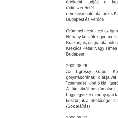
értékelni tudják a ke
rádiószeretetét.
nem olvasható aláírás és Ki
Budapest és Verőce
Örömmel néztük ezt az igen s
Néhány készülék gyermekkor
Köszönjük, és gratulálunk 
Krekács Péter, Nagy Tímea
Budapest
2009.08.26.
Az Egressy Gábor Kétt
gólyatáborának diákjaiva
"csemegét" kínáló kiállításró
A látottakról beszámolunk 
hogy egyszer mindnyájan ta
köszönjük a lehetőséget, s 
(Sok aláírás)
2009.08.27.