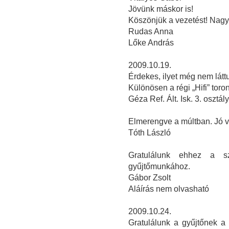
Jövünk máskor is!
Köszönjük a vezetést! Nagyo
Rudas Anna
Lőke András
2009.10.19.
Érdekes, ilyet még nem látt
Különösen a régi „Hifi” toron
Géza Ref. Ált. Isk. 3. osztál
Elmerengve a múltban. Jó v
Tóth László
Gratulálunk ehhez a sz
gyűjtőmunkához.
Gábor Zsolt
Aláírás nem olvasható
2009.10.24.
Gratulálunk a gyűjtőnek a 