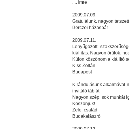
.... Imre
2009.07.09.
Gratulálunk, nagyon tetszett 
Berczei házaspár
2009.07.11.
Lenyűgözött szakszerűség
kiállítás. Nagyon örülök, hog
Külön köszönöm a kiállító so
Kiss Zoltán
Budapest
Kirándulásunk alkalmával na
invitáló táblát.
Nagyon szép, sok munkát igé
Köszönjük!
Zelei család
Budakalászról
2009.07.12.