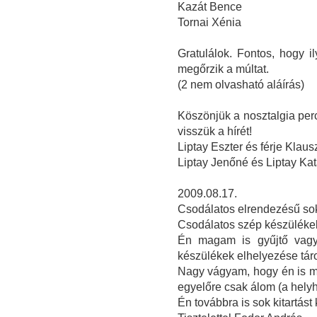
Kazát Bence
Tornai Xénia
Gratulálok. Fontos, hogy 
megőrzik a múltat.
(2 nem olvasható aláírás)
Köszönjük a nosztalgia perc
visszük a hírét!
Liptay Eszter és férje Klau
Liptay Jenőné és Liptay Ka
2009.08.17.
Csodálatos elrendezésű sok
Csodálatos szép készüléke
Én magam is gyűjtő vagy
készülékek elhelyezése tár
Nagy vágyam, hogy én is m
egyelőre csak álom (a helyh
Én továbbra is sok kitartást