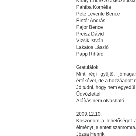
Király Endre Szakközépisko
Pahiba Kornélia
Pete Levente Bence
Pintér András
Pajor Bence
Preisz Dávid
Vizsik István
Lakatos László
Papp Rihárd
Gratulálok
Mint régi gyűjtő, jómaga
értékével, de a hozzáadott
Jó tudni, hogy nem egyedüli
Üdvözlettel
Aláírás nem olvasható
2009.12.10.
Köszönöm a lehetőséget a 
élményt jelentett számomra
Józsa Henrik