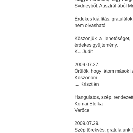
Sydneyből, Ausztráliából M
Érdekes kiállítás, gratulálok
nem olvasható
Köszönjük a lehetőséget,
érdekes gyűjtemény.
K... Judit
2009.07.27.
Örülök, hogy látom mások i
Köszönöm.
.... Krisztián
Hangulatos, szép, rendezett,
Komai Etelka
Verőce
2009.07.29.
Szép törekvés, gratulálunk 