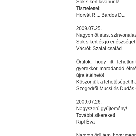
Sok sikert kívánunk!
Tisztelettel:
Horvát R..., Bárdos D...
2009.07.25.
Nagyon ötletes, színvonalas 
Sok sikert és jó egészséget
Vácról: Szalai család
Örülök, hogy itt lehettün
gyerekkor maradandó élmén
újra átélhető!
Köszönjük a lehetőséget!!!
Szegedről Mucsi és Dudás 
2009.07.26.
Nagyszerű gyűjtemény!
További sikereket!
Ripl Éva
Nagyon örültem, hogy megnéz