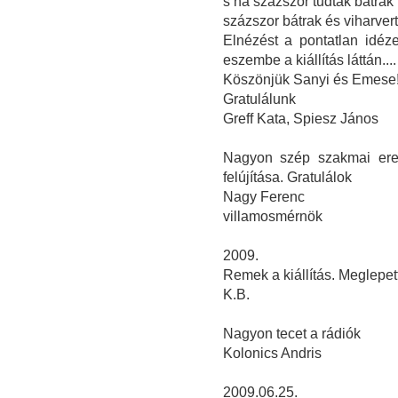
s ha százszor tudtak bátrak 
százszor bátrak és viharvert
Elnézést a pontatlan idéze
eszembe a kiállítás láttán....
Köszönjük Sanyi és Emese! 
Gratulálunk
Greff Kata, Spiesz János
Nagyon szép szakmai ered
felújítása. Gratulálok
Nagy Ferenc
villamosmérnök
2009.
Remek a kiállítás. Meglepet
K.B.
Nagyon tecet a rádiók
Kolonics Andris
2009.06.25.