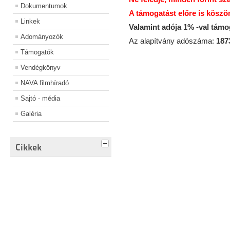
Dokumentumok
A támogatást előre is köszö
Linkek
Valamint adója 1% -val tám
Adományozók
Az alapítvány adószáma:
187
Támogatók
Vendégkönyv
NAVA filmhíradó
Sajtó - média
Galéria
Cikkek