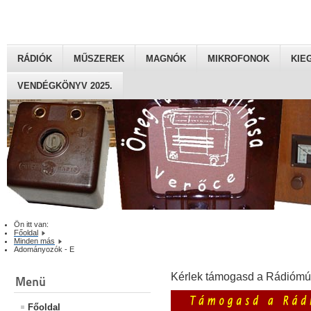
RÁDIÓK
MŰSZEREK
MAGNÓK
MIKROFONOK
KIE
VENDÉGKÖNYV 2025.
Ön itt van:
Főoldal
Minden más
Adományozók - E
Kérlek támogasd a Rádiómú
Menü
Főoldal