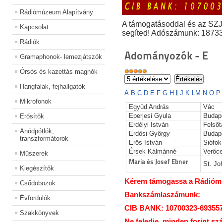
Rádiómúzeum Alapítvány
A támogatásoddal és az SZ
Kapcsolat
segíted! Adószámunk: 1873
Rádiók
Adományozók - E
Gramaphonok- lemezjátszók
Órsós és kazettás magnók
Hangfalak, fejhallgatók
A
B
C
D
E
F
G
H
I
J
K
L
M
N
O
Mikrofonok
Együd András
Vác
Eperjesi Gyula
Budap
Erősítők
Erdélyi István
Felsőt
Anódpótlók,
Erdősi György
Budap
transzformátorok
Erős István
Siófok
Érsek Kálmánné
Verőc
Műszerek
Maria és Josef Ebner
St. J
Kiegészítők
Kérem támogassa a Rádiómúz
Csődobozok
Bankszámlaszámunk:
Évfordulók
CIB BANK: 10700323-69355
Szakkönyvek
Ne feledje, minden forint sz