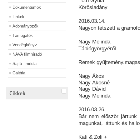
Tóth Gyula
Körösladány
Dokumentumok
Linkek
2016.03.14.
Adományozók
Nagyon tetszett a gramof
Támogatók
Nagy Melinda
Vendégkönyv
Tápiógyörgyéről
NAVA filmhíradó
Remek gyűjtemény.magas f
Sajtó - média
Galéria
Nagy Ákos
Nagy Ákosné
Nagy Dávid
Cikkek
Nagy Melinda
2016.03.26.
Bár nem először jártunk i
magunkat, láttunk és hallo
Kati & Zoli +