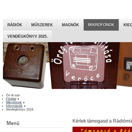
RÁDIÓK
MŰSZEREK
MAGNÓK
MIKROFONOK
KIE
VENDÉGKÖNYV 2025.
Ön itt van:
Főoldal
Mikrofonok
Információk
Vendégkönyv 2016.
Kérlek támogasd a Rádiómú
Menü