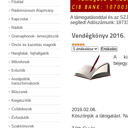
Főoldal
Rádiómúzeum Alapítvány
A támogatásoddal és az SZ
Kapcsolat
segíted! Adószámunk: 1873
Rádiók
Vendégkönyv 2016.
Gramaphonok- lemezjátszók
Órsós és kazettás magnók
Hangfalak, fejhallgatók
A kiá
Mikrofonok
bejegy
Erősítők
Anódpótlók,
transzformátorok
Műszerek
Kiegészítők
Csődobozok
2016.02.06.
Köszönjük a látogatást. N
Évfordulók
Szakkönyvek